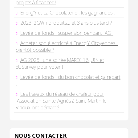
projets à financer !
Energ’Y et La Chocolaterie : les gagnant.es !
2023, 2GWh produits… et 3 ans plus tard ?
Levée de fonds : suspension pendant l’AG !
Acheter son électricité à Energ’Y Citoyennes :
bientôt possible ?
AG 2026 : une soirée MARDI 16 JUIN et
EUSurvey pour voter !
Levée de fonds : du bon chocolat et ça repart
!
Les travaux du réseau de chaleur pour
l’Association Sainte-Agnès à Saint-Martin-le-
Vinoux ont démarré !
NOUS CONTACTER