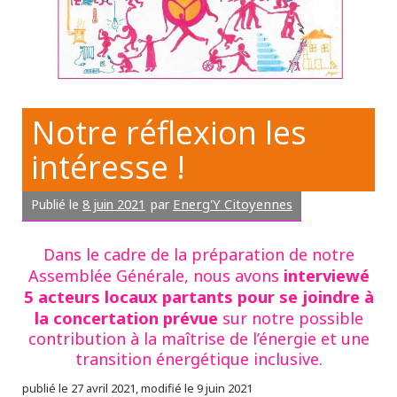
Notre réflexion les
intéresse !
8 juin 2021
Energ'Y Citoyennes
Publié le
par
Dans le cadre de la préparation de notre
interviewé
Assemblée Générale, nous avons
5 acteurs locaux partants pour se joindre à
la concertation prévue
sur notre possible
contribution à la maîtrise de l’énergie et une
transition énergétique inclusive.
publié le 27 avril 2021, modifié le 9 juin 2021