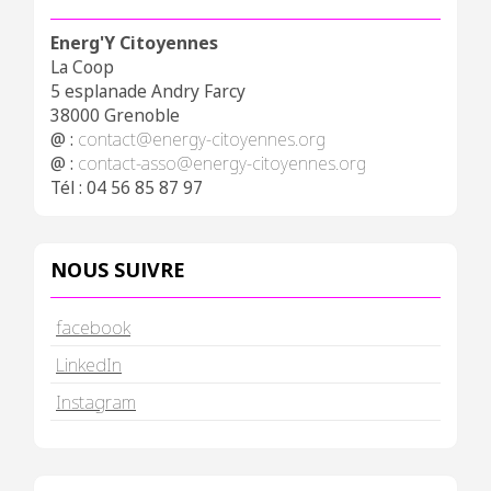
Energ'Y Citoyennes
La Coop
5 esplanade Andry Farcy
38000 Grenoble
@ :
contact@energy-citoyennes.org
@ :
contact-asso@energy-citoyennes.org
Tél : 04 56 85 87 97
NOUS SUIVRE
facebook
LinkedIn
Instagram