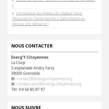
!
Les travaux du réseau de chaleur pour
l’Association Sainte-Agnès à Saint-Martin-le-
Vinoux ont démarré !
NOUS CONTACTER
Energ'Y Citoyennes
La Coop
5 esplanade Andry Farcy
38000 Grenoble
@ :
contact@energy-citoyennes.org
@ :
contact-asso@energy-citoyennes.org
Tél : 04 56 85 87 97
NOUS SUIVRE