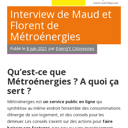
Interview de Maud et
Florent de
Métroénergies
8 juin 2021
Energ'Y Citoyennes
Publié le
par
Qu’est-ce que
Métroénergies ? A quoi ça
sert ?
un service public en ligne
Métroénergies est
qui
synthétise au même endroit l’ensemble des consommations
d’énergie de son logement, et des conseils pour les
faire
diminuer. Les conseils s’axent sur des actions pour
baisser ses factures
avec peu ou sans investissement