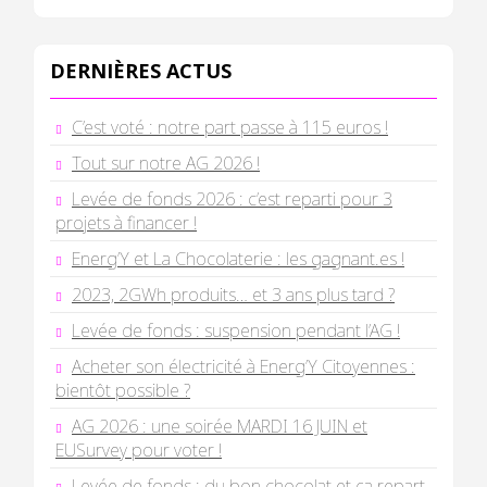
DERNIÈRES ACTUS
C’est voté : notre part passe à 115 euros !
Tout sur notre AG 2026 !
Levée de fonds 2026 : c’est reparti pour 3
projets à financer !
Energ’Y et La Chocolaterie : les gagnant.es !
2023, 2GWh produits… et 3 ans plus tard ?
Levée de fonds : suspension pendant l’AG !
Acheter son électricité à Energ’Y Citoyennes :
bientôt possible ?
AG 2026 : une soirée MARDI 16 JUIN et
EUSurvey pour voter !
Levée de fonds : du bon chocolat et ça repart