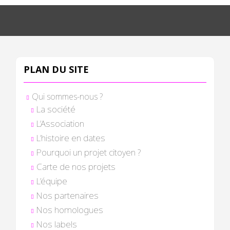
PLAN DU SITE
Qui sommes-nous ?
La société
L’Association
L’histoire en dates
Pourquoi un projet citoyen ?
Carte de nos projets
L’équipe
Nos partenaires
Nos homologues
Nos labels