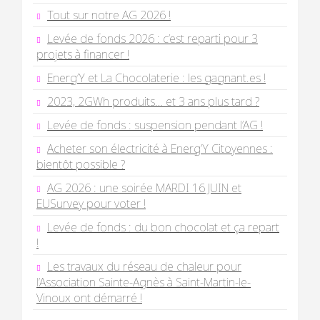
Tout sur notre AG 2026 !
Levée de fonds 2026 : c’est reparti pour 3
projets à financer !
Energ’Y et La Chocolaterie : les gagnant.es !
2023, 2GWh produits… et 3 ans plus tard ?
Levée de fonds : suspension pendant l’AG !
Acheter son électricité à Energ’Y Citoyennes :
bientôt possible ?
AG 2026 : une soirée MARDI 16 JUIN et
EUSurvey pour voter !
Levée de fonds : du bon chocolat et ça repart
!
Les travaux du réseau de chaleur pour
l’Association Sainte-Agnès à Saint-Martin-le-
Vinoux ont démarré !