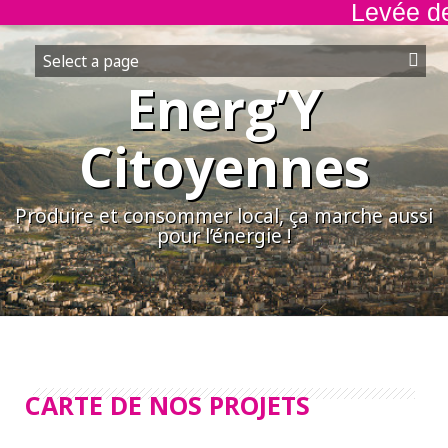
Levée de 
Aller
au
contenu
Energ’Y
Citoyennes
Produire et consommer local, ça marche aussi
pour l’énergie !
CARTE DE NOS PROJETS