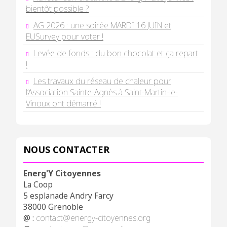
bientôt possible ?
AG 2026 : une soirée MARDI 16 JUIN et
EUSurvey pour voter !
Levée de fonds : du bon chocolat et ça repart
!
Les travaux du réseau de chaleur pour
l’Association Sainte-Agnès à Saint-Martin-le-
Vinoux ont démarré !
NOUS CONTACTER
Energ'Y Citoyennes
La Coop
5 esplanade Andry Farcy
38000 Grenoble
@ :
contact@energy-citoyennes.org