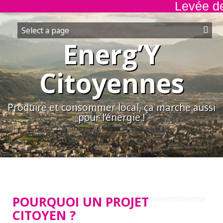
Levée de 
Aller
au
contenu
Energ’Y
Citoyennes
Produire et consommer local, ça marche aussi
pour l’énergie !
POURQUOI UN PROJET
CITOYEN ?