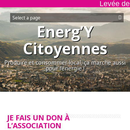
Levée de f
Aller
au
contenu
Energ’Y
Citoyennes
Produire et consommer local, ça marche aussi
pour l’énergie !
JE FAIS UN DON À
L’ASSOCIATION