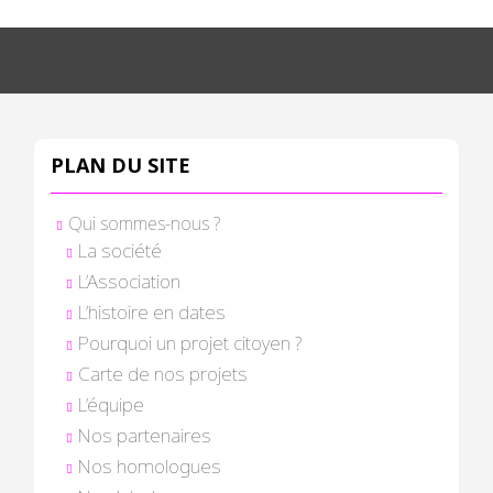
PLAN DU SITE
Qui sommes-nous ?
La société
L’Association
L’histoire en dates
Pourquoi un projet citoyen ?
Carte de nos projets
L’équipe
Nos partenaires
Nos homologues