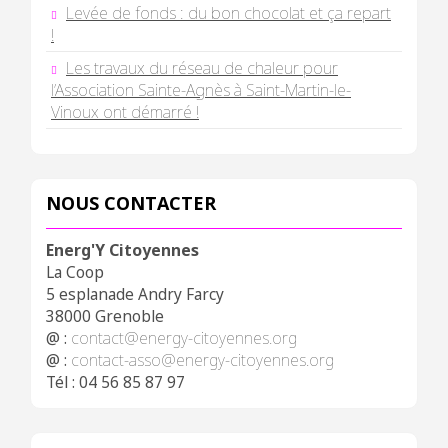
Levée de fonds : du bon chocolat et ça repart
!
Les travaux du réseau de chaleur pour
l’Association Sainte-Agnès à Saint-Martin-le-
Vinoux ont démarré !
NOUS CONTACTER
Energ'Y Citoyennes
La Coop
5 esplanade Andry Farcy
38000 Grenoble
@ :
contact@energy-citoyennes.org
@ :
contact-asso@energy-citoyennes.org
Tél : 04 56 85 87 97