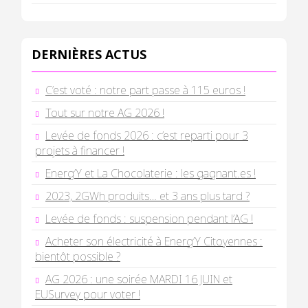
DERNIÈRES ACTUS
C’est voté : notre part passe à 115 euros !
Tout sur notre AG 2026 !
Levée de fonds 2026 : c’est reparti pour 3
projets à financer !
Energ’Y et La Chocolaterie : les gagnant.es !
2023, 2GWh produits… et 3 ans plus tard ?
Levée de fonds : suspension pendant l’AG !
Acheter son électricité à Energ’Y Citoyennes :
bientôt possible ?
AG 2026 : une soirée MARDI 16 JUIN et
EUSurvey pour voter !