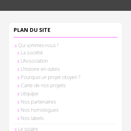
PLAN DU SITE
Qui sommes-nous ?
La société
L’Association
L’histoire en dates
Pourquoi un projet citoyen ?
Carte de nos projets
L’équipe
Nos partenaires
Nos homologues
Nos labels
Le solaire