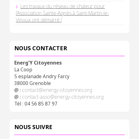
Les travaux du réseau de chaleur pour
l’Association Sainte-Agnès à Saint-Martin-le-
Vinoux ont démarré !
NOUS CONTACTER
Energ'Y Citoyennes
La Coop
5 esplanade Andry Farcy
38000 Grenoble
@ :
contact@energy-citoyennes.org
@ :
contact-asso@energy-citoyennes.org
Tél : 04 56 85 87 97
NOUS SUIVRE