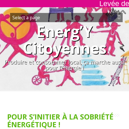
Levée de f
Aller
au
contenu
Energ’Y
Citoyennes
Produire et consommer local, ça marche aussi
pour l’énergie !
POUR S’INITIER À LA SOBRIÉTÉ
ÉNERGÉTIQUE !