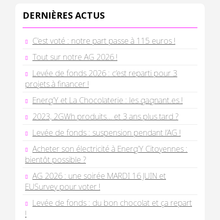
DERNIÈRES ACTUS
C’est voté : notre part passe à 115 euros !
Tout sur notre AG 2026 !
Levée de fonds 2026 : c’est reparti pour 3
projets à financer !
Energ’Y et La Chocolaterie : les gagnant.es !
2023, 2GWh produits… et 3 ans plus tard ?
Levée de fonds : suspension pendant l’AG !
Acheter son électricité à Energ’Y Citoyennes :
bientôt possible ?
AG 2026 : une soirée MARDI 16 JUIN et
EUSurvey pour voter !
Levée de fonds : du bon chocolat et ça repart
!