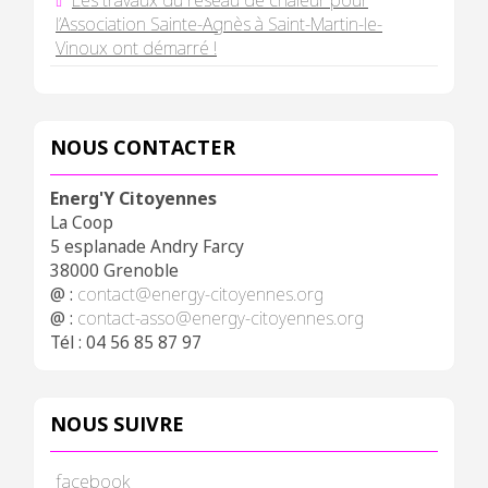
Les travaux du réseau de chaleur pour
l’Association Sainte-Agnès à Saint-Martin-le-
Vinoux ont démarré !
NOUS CONTACTER
Energ'Y Citoyennes
La Coop
5 esplanade Andry Farcy
38000 Grenoble
@ :
contact@energy-citoyennes.org
@ :
contact-asso@energy-citoyennes.org
Tél : 04 56 85 87 97
NOUS SUIVRE
facebook