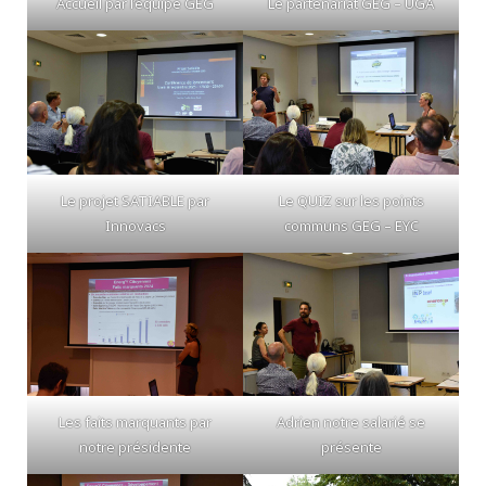
Accueil par l’équipe GEG
Le partenariat GEG – UGA
Le projet SATIABLE par
Le QUIZ sur les points
Innovacs
communs GEG – EYC
Les faits marquants par
Adrien notre salarié se
notre présidente
présente