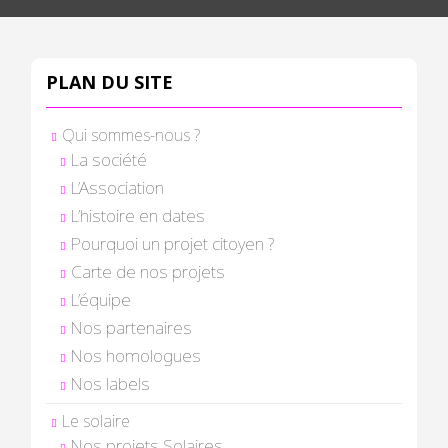
PLAN DU SITE
Qui sommes-nous ?
La société
L’Association
L’histoire en dates
Pourquoi un projet citoyen ?
Carte de nos projets
L’équipe
Nos partenaires
Nos homologues
Nos labels
Le solaire
Nos projets Solaires