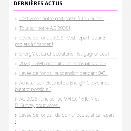
DERNIÈRES ACTUS
C’est voté : notre part passe à 115 euros !
Tout sur notre AG 2026 !
Levée de fonds 2026 : c’est reparti pour 3
projets à financer !
Energ’Y et La Chocolaterie : les gagnant.es !
2023, 2GWh produits… et 3 ans plus tard ?
Levée de fonds : suspension pendant l’AG !
Acheter son électricité à Energ’Y Citoyennes :
bientôt possible ?
AG 2026 : une soirée MARDI 16 JUIN et
EUSurvey pour voter !
Levée de fonds : du bon chocolat et ça repart
!