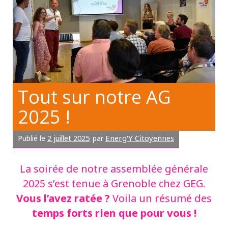
Tout sur notre AG
2025 !
2 juillet 2025
Energ'Y Citoyennes
Publié le
par
La soirée de notre assemblée générale
2025 s’est tenue à Grenoble chez GEG.
Vous l’avez ratée ?
Voila un résumé des
temps forts rien que pour vous !