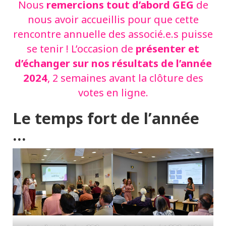
remercions tout d’abord GEG
Nous
de
nous avoir accueillis pour que cette
rencontre annuelle des associé.e.s puisse
présenter et
se tenir ! L’occasion de
d’échanger sur nos résultats de l’année
2024
, 2 semaines avant la clôture des
votes en ligne.
Le temps fort de l’année
…