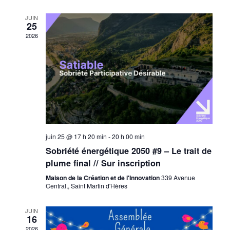
É
v
e
v
JUIN
.
25
i
è
2026
n
g
e
a
m
t
e
i
n
t
o
n
juin 25 @ 17 h 20 min
-
20 h 00 min
d
Sobriété énergétique 2050 #9 – Le trait de
e
plume final // Sur inscription
v
Maison de la Création et de l'Innovation
339 Avenue
Central,, Saint Martin d'Hères
u
JUIN
e
16
2026