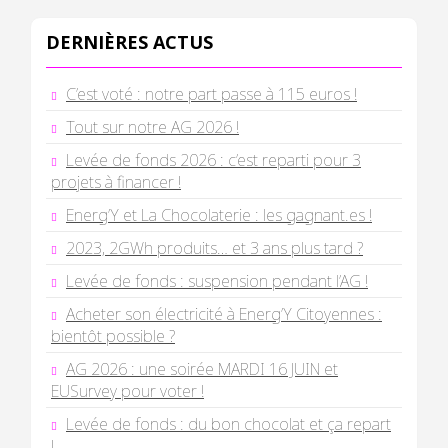
DERNIÈRES ACTUS
C’est voté : notre part passe à 115 euros !
Tout sur notre AG 2026 !
Levée de fonds 2026 : c’est reparti pour 3
projets à financer !
Energ’Y et La Chocolaterie : les gagnant.es !
2023, 2GWh produits… et 3 ans plus tard ?
Levée de fonds : suspension pendant l’AG !
Acheter son électricité à Energ’Y Citoyennes :
bientôt possible ?
AG 2026 : une soirée MARDI 16 JUIN et
EUSurvey pour voter !
Levée de fonds : du bon chocolat et ça repart
!