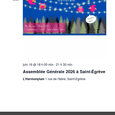
s
É
v
è
n
e
m
e
juin 16 @ 18 h 00 min
-
21 h 30 min
n
Assemblée Générale 2026 à Saint-Égrève
t
L'Harmonyium
1 rue de l'Isère, Saint-Egrève
s