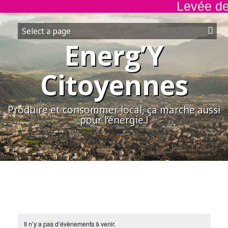
Levée de f
Aller
au
contenu
Energ’Y
Citoyennes
Produire et consommer local, ça marche aussi
pour l’énergie !
Il n’y a pas d’évènements à venir.