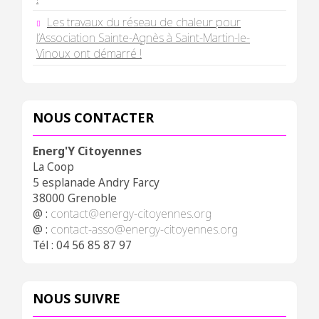
Les travaux du réseau de chaleur pour
l’Association Sainte-Agnès à Saint-Martin-le-
Vinoux ont démarré !
NOUS CONTACTER
Energ'Y Citoyennes
La Coop
5 esplanade Andry Farcy
38000 Grenoble
@ :
contact@energy-citoyennes.org
@ :
contact-asso@energy-citoyennes.org
Tél : 04 56 85 87 97
NOUS SUIVRE