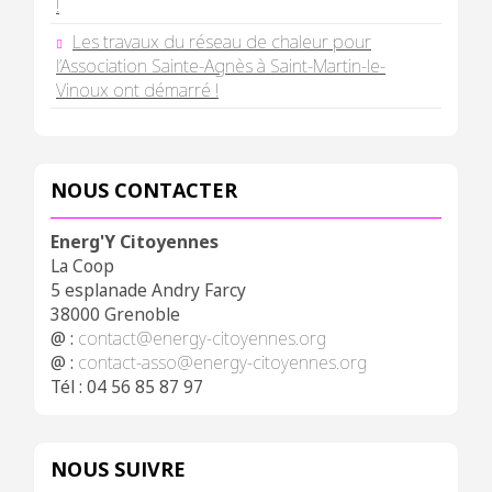
!
Les travaux du réseau de chaleur pour
l’Association Sainte-Agnès à Saint-Martin-le-
Vinoux ont démarré !
NOUS CONTACTER
Energ'Y Citoyennes
La Coop
5 esplanade Andry Farcy
38000 Grenoble
@ :
contact@energy-citoyennes.org
@ :
contact-asso@energy-citoyennes.org
Tél : 04 56 85 87 97
NOUS SUIVRE