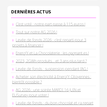
DERNIÈRES ACTUS
C’est voté : notre part passe à 115 euros !
Tout sur notre AG 2026 !
Levée de fonds 2026 : c’est reparti pour 3
projets à financer !
Energ’Y et La Chocolaterie : les gagnant.es !
2023, 2GWh produits… et 3 ans plus tard ?
Levée de fonds : suspension pendant l’AG !
Acheter son électricité à Energ’Y Citoyennes :
bientôt possible ?
AG 2026 : une soirée MARDI 16 JUIN et
EUSurvey pour voter !
Levée de fonds : du bon chocolat et ça repart