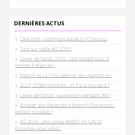
DERNIÈRES ACTUS
C’est voté : notre part passe à 115 euros !
Tout sur notre AG 2026 !
Levée de fonds 2026 : c’est reparti pour 3
projets à financer !
Energ’Y et La Chocolaterie : les gagnant.es !
2023, 2GWh produits… et 3 ans plus tard ?
Levée de fonds : suspension pendant l’AG !
Acheter son électricité à Energ’Y Citoyennes :
bientôt possible ?
AG 2026 : une soirée MARDI 16 JUIN et
EUSurvey pour voter !