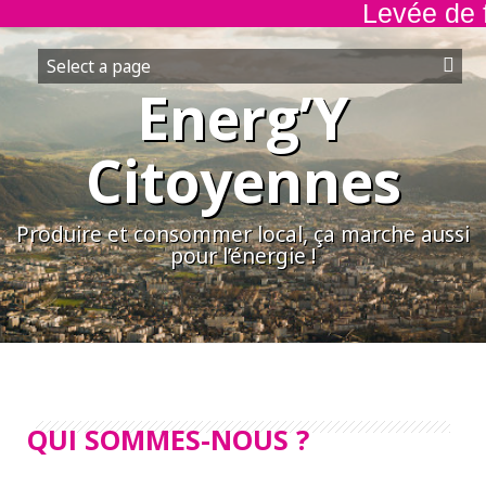
Levée de fo
Aller
au
contenu
Energ’Y
Citoyennes
Produire et consommer local, ça marche aussi
pour l’énergie !
QUI SOMMES-NOUS ?