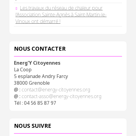
Les travaux du réseau de chaleur pour
l’Association Sainte-Agnès à Saint-Martin-le-
Vinoux ont démarré !
NOUS CONTACTER
Energ'Y Citoyennes
La Coop
5 esplanade Andry Farcy
38000 Grenoble
@ :
contact@energy-citoyennes.org
@ :
contact-asso@energy-citoyennes.org
Tél : 04 56 85 87 97
NOUS SUIVRE