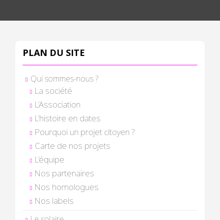
PLAN DU SITE
Qui sommes-nous ?
La société
L’Association
L’histoire en dates
Pourquoi un projet citoyen ?
Carte de nos projets
L’équipe
Nos partenaires
Nos homologues
Nos labels
Le solaire