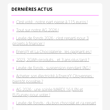
DERNIÈRES ACTUS
C’est voté : notre part passe à 115 euros !
Tout sur notre AG 2026 !
Levée de fonds 2026 : c’est reparti pour 3
projets à financer !
Energ’Y et La Chocolaterie : les gagnant.es !
2023, 2GWh produits… et 3 ans plus tard ?
Levée de fonds : suspension pendant l’AG !
Acheter son électricité à Energ’Y Citoyennes :
bientôt possible ?
AG 2026 : une soirée MARDI 16 JUIN et
EUSurvey pour voter !
Levée de fonds : du bon chocolat et ça repart
!