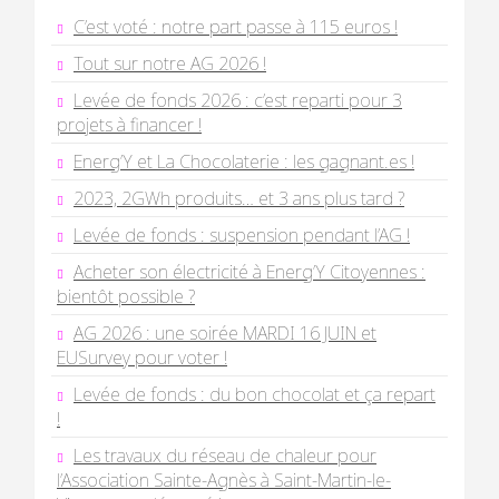
C’est voté : notre part passe à 115 euros !
Tout sur notre AG 2026 !
Levée de fonds 2026 : c’est reparti pour 3
projets à financer !
Energ’Y et La Chocolaterie : les gagnant.es !
2023, 2GWh produits… et 3 ans plus tard ?
Levée de fonds : suspension pendant l’AG !
Acheter son électricité à Energ’Y Citoyennes :
bientôt possible ?
AG 2026 : une soirée MARDI 16 JUIN et
EUSurvey pour voter !
Levée de fonds : du bon chocolat et ça repart
!
Les travaux du réseau de chaleur pour
l’Association Sainte-Agnès à Saint-Martin-le-