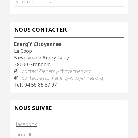
Vinoux ont démarré !
NOUS CONTACTER
Energ'Y Citoyennes
La Coop
5 esplanade Andry Farcy
38000 Grenoble
@ :
contact@energy-citoyennes.org
@ :
contact-asso@energy-citoyennes.org
Tél : 04 56 85 87 97
NOUS SUIVRE
facebook
LinkedIn