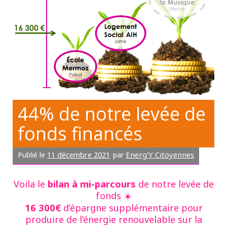
44% de notre levée de
fonds financés
11 décembre 2021
Energ'Y Citoyennes
Publié le
par
bilan à mi-parcours
Voila le
de notre levée de
fonds ☀️
16 300€
d’épargne supplémentaire pour
produire de l’énergie renouvelable sur la