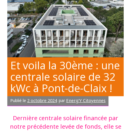
Et voila la 30ème : une
centrale solaire de 32
kWc à Pont-de-Claix !
2 octobre 2024
Energ'Y Citoyennes
Publié le
par
Dernière centrale solaire financée par
notre précédente levée de fonds, elle se