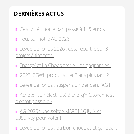
DERNIÈRES ACTUS
C’est voté : notre part passe à 115 euros !
Tout sur notre AG 2026 !
Levée de fonds 2026 : c’est reparti pour 3
projets à financer !
Energ’Y et La Chocolaterie : les gagnant.es !
2023, 2GWh produits… et 3 ans plus tard ?
Levée de fonds : suspension pendant l’AG !
Acheter son électricité à Energ’Y Citoyennes :
bientôt possible ?
AG 2026 : une soirée MARDI 16 JUIN et
EUSurvey pour voter !
Levée de fonds : du bon chocolat et ça repart