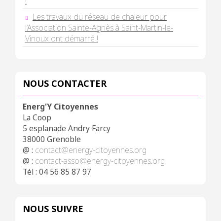
!
Les travaux du réseau de chaleur pour
l’Association Sainte-Agnès à Saint-Martin-le-
Vinoux ont démarré !
NOUS CONTACTER
Energ'Y Citoyennes
La Coop
5 esplanade Andry Farcy
38000 Grenoble
@ :
contact@energy-citoyennes.org
@ :
contact-asso@energy-citoyennes.org
Tél : 04 56 85 87 97
NOUS SUIVRE