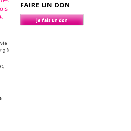
des
FAIRE UN DON
ois
é
.
Je fais un don
evée
ing à
et,
e