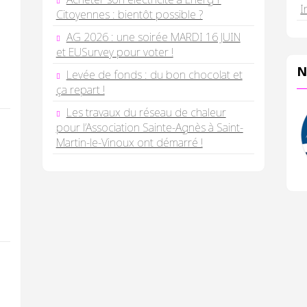
I
Citoyennes : bientôt possible ?
AG 2026 : une soirée MARDI 16 JUIN
et EUSurvey pour voter !
N
Levée de fonds : du bon chocolat et
ça repart !
Les travaux du réseau de chaleur
pour l’Association Sainte-Agnès à Saint-
Martin-le-Vinoux ont démarré !