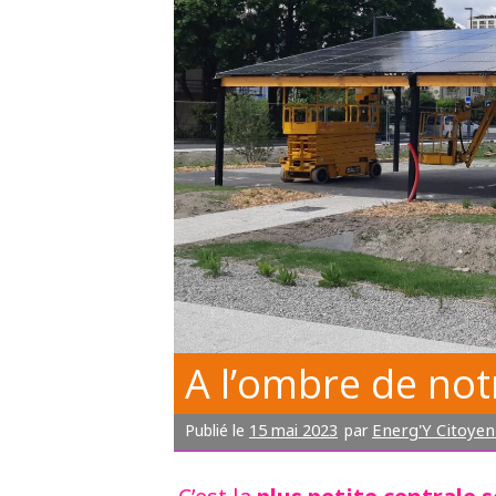
A l’ombre de not
15 mai 2023
Energ'Y Citoye
Publié le
par
plus petite centrale s