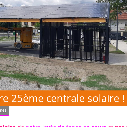
re 25ème centrale solaire !
nnes
olaire
notre levée de fonds en cours