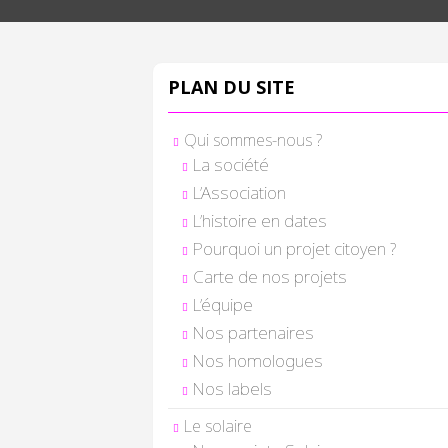
PLAN DU SITE
Qui sommes-nous ?
La société
L’Association
L’histoire en dates
Pourquoi un projet citoyen ?
Carte de nos projets
L’équipe
Nos partenaires
Nos homologues
Nos labels
Le solaire