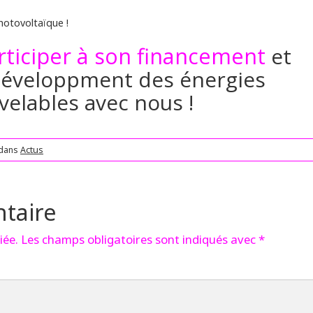
photovoltaïque !
rticipe
r
à son financement
et
 développment des énergies
velables avec nous !
 dans
Actus
taire
iée.
Les champs obligatoires sont indiqués avec
*