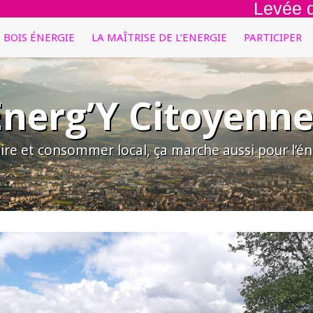
Levée de fon
E BOIS ÉNERGIE
LA MAÎTRISE DE L’ENERGIE
PARTICIPER
Energ’Y Citoyenne
ire et consommer local, ça marche aussi pour l’éne