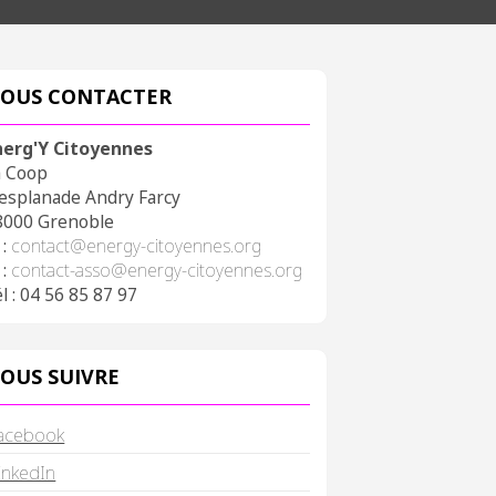
OUS CONTACTER
nerg'Y Citoyennes
a Coop
 esplanade Andry Farcy
8000 Grenoble
 :
contact@energy-citoyennes.org
 :
contact-asso@energy-citoyennes.org
l : 04 56 85 87 97
OUS SUIVRE
acebook
inkedIn