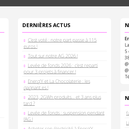
DERNIÈRES ACTUS
N
E
C’est voté : notre part passe à 115
L
euros !
5
Tout sur notre AG 2026 !
3
@
Levée de fonds 2026 : c’est reparti
@
pour 3 projets à financer !
Té
Energ’Y et La Chocolaterie : les
gagnant.es !
2023, 2GWh produits… et 3 ans plus
N
tard ?
Levée de fonds : suspension pendant
f
l’AG !
L
Acheter son électricité à Energ’Y