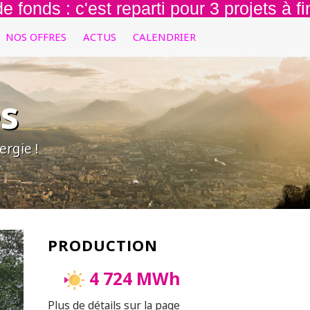
ds : c'est reparti pour 3 projets à financ
NOS OFFRES
ACTUS
CALENDRIER
s
rgie !
PRODUCTION
4 724 MWh
Plus de détails sur la page