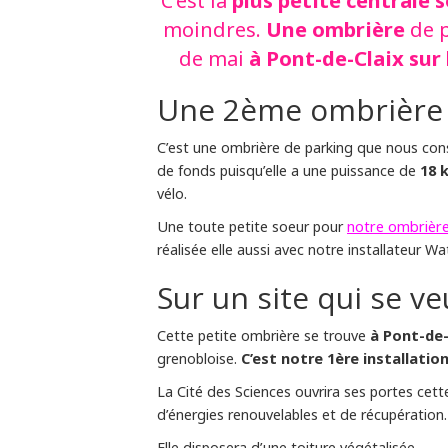
C’est la
Une ombrière
moindres.
de p
à Pont-de-Claix sur
de mai
Une 2ème ombrière
C’est une ombrière de parking que nous constr
18 
de fonds puisqu’elle a une puissance de
vélo.
notre ombrière
Une toute petite soeur pour
réalisée elle aussi avec notre installateur W
Sur un site qui se 
à Pont-de-C
Cette petite ombrière se trouve
C’est notre 1ère installati
grenobloise.
La Cité des Sciences ouvrira ses portes cett
d’énergies renouvelables et de récupération.
Elle disposera d’une toiture végétalisée.