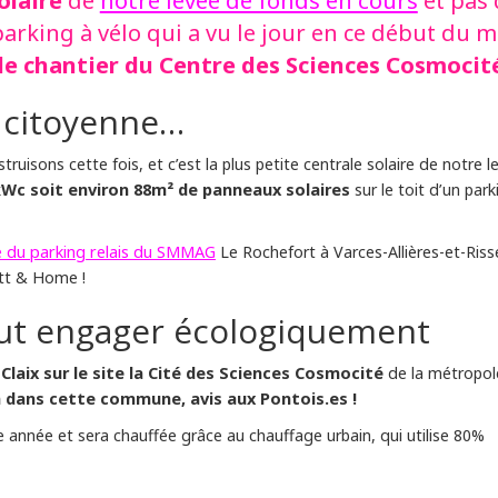
de
et pas 
arking à vélo qui a vu le jour en ce début du m
 le chantier du Centre des Sciences Cosmocit
 citoyenne…
uisons cette fois, et c’est la plus petite centrale solaire de notre l
kWc soit environ 88m² de panneaux solaires
sur le toit d’un park
 du parking relais du SMMAG
Le Rochefort à Varces-Allières-et-Riss
att & Home !
veut engager écologiquement
laix sur le site la Cité des Sciences Cosmocité
de la métropol
on dans cette commune, avis aux Pontois.es !
e année et sera chauffée grâce au chauffage urbain, qui utilise 80%