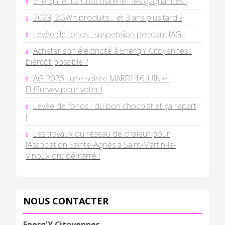
Energ’Y et La Chocolaterie : les gagnant.es !
2023, 2GWh produits… et 3 ans plus tard ?
Levée de fonds : suspension pendant l’AG !
Acheter son électricité à Energ’Y Citoyennes :
bientôt possible ?
AG 2026 : une soirée MARDI 16 JUIN et
EUSurvey pour voter !
Levée de fonds : du bon chocolat et ça repart
!
Les travaux du réseau de chaleur pour
l’Association Sainte-Agnès à Saint-Martin-le-
Vinoux ont démarré !
NOUS CONTACTER
Energ'Y Citoyennes