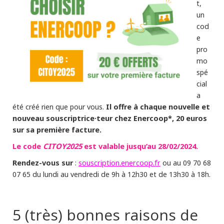
t,
un
cod
e
pro
mo
spé
cial
a
Il offre à chaque nouvelle et
été créé rien que pour vous.
nouveau souscriptrice·teur chez Enercoop*, 20 euros
sur sa première facture.
Le code
CITOY2025
est valable jusqu’au 28/02/2024.
Rendez-vous sur
souscription.enercoop.fr
:
ou au 09 70 68
07 65 du lundi au vendredi de 9h à 12h30 et de 13h30 à 18h.
5 (très) bonnes raisons de