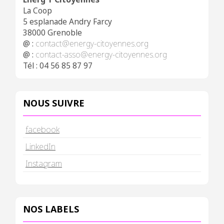
La Coop
5 esplanade Andry Farcy
38000 Grenoble
@ :
contact@energy-citoyennes.org
@ :
contact-asso@energy-citoyennes.org
Tél : 04 56 85 87 97
NOUS SUIVRE
facebook
LinkedIn
Instagram
NOS LABELS