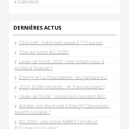
Calendrier
DERNIÈRES ACTUS
C’est voté : notre part passe à 115 euros !
Tout sur notre AG 2026 !
Levée de fonds 2026 : c’est reparti pour 3
projets à financer !
Energ’Y et La Chocolaterie : les gagnant.es !
2023, 2GWh produits… et 3 ans plus tard ?
Levée de fonds : suspension pendant l’AG !
Acheter son électricité à Energ’Y Citoyennes :
bientôt possible ?
AG 2026 : une soirée MARDI 16 JUIN et
EUSurvey pour voter !