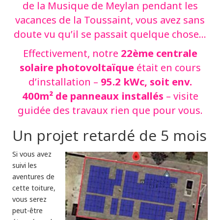
de la Musique de Meylan pendant les
vacances de la Toussaint, vous avez sans
doute vu qu’il se passait quelque chose…
22ème centrale
Effectivement, notre
solaire photovoltaïque
était en cours
95.2 kWc, soit env.
d’installation –
400m² de panneaux installés
– visite
guidée des travaux rien que pour vous.
Un projet retardé de 5 mois
Si vous avez
suivi les
aventures de
cette toiture,
vous serez
peut-être