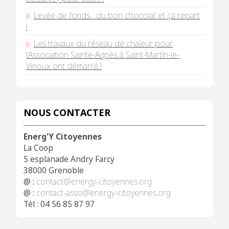
Levée de fonds : du bon chocolat et ça repart
!
Les travaux du réseau de chaleur pour
l’Association Sainte-Agnès à Saint-Martin-le-
Vinoux ont démarré !
NOUS CONTACTER
Energ'Y Citoyennes
La Coop
5 esplanade Andry Farcy
38000 Grenoble
@ :
contact@energy-citoyennes.org
@ :
contact-asso@energy-citoyennes.org
Tél : 04 56 85 87 97