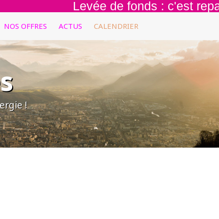
Levée de fonds : c'est reparti p
NOS OFFRES
ACTUS
CALENDRIER
s
rgie !