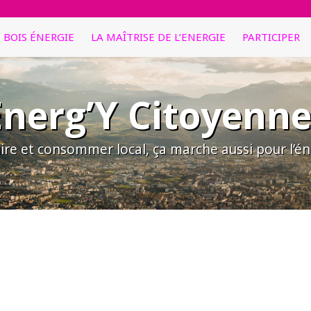
E BOIS ÉNERGIE
LA MAÎTRISE DE L’ENERGIE
PARTICIPER
Energ’Y Citoyenne
ire et consommer local, ça marche aussi pour l’éne