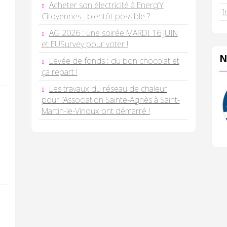
Acheter son électricité à Energ’Y
I
Citoyennes : bientôt possible ?
AG 2026 : une soirée MARDI 16 JUIN
et EUSurvey pour voter !
N
Levée de fonds : du bon chocolat et
ça repart !
Les travaux du réseau de chaleur
pour l’Association Sainte-Agnès à Saint-
Martin-le-Vinoux ont démarré !