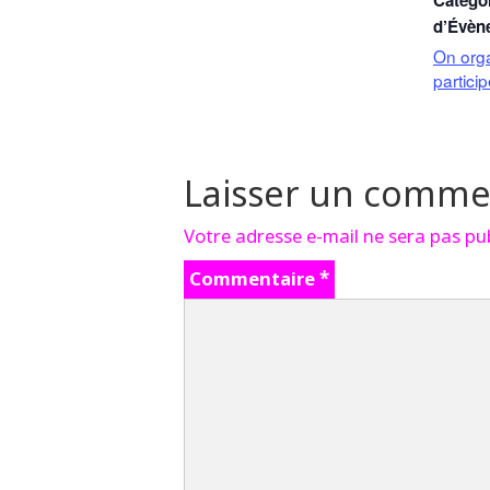
Catégo
d’Évèn
On org
partici
Laisser un comme
Votre adresse e-mail ne sera pas pub
Commentaire
*