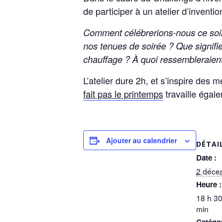
de participer à un atelier d’invent
Comment célébrerions-nous ce soir
nos tenues de soirée ? Que signifi
chauffage ? À quoi ressembleraient
L’atelier dure 2h, et s’inspire de
fait pas le printemps
travaille égal
Ajouter au calendrier
DÉTAI
Date :
2 déce
Heure :
18 h 30
min