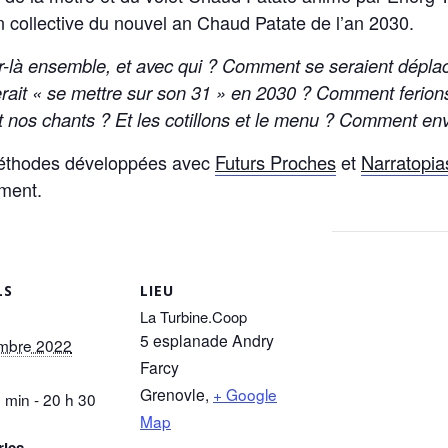
ion collective du nouvel an Chaud Patate de l’an 2030.
-là ensemble, et avec qui ? Comment se seraient déplacé
erait « se mettre sur son 31 » en 2030 ? Comment ferion
 nos chants ? Et les cotillons et le menu ? Comment en
s méthodes développées avec
Futurs Proches
et
Narratopia
ement.
LS
LIEU
La Turbine.Coop
5 esplanade Andry
mbre 2022
Farcy
Grenovle
,
+ Google
 min - 20 h 30
Map