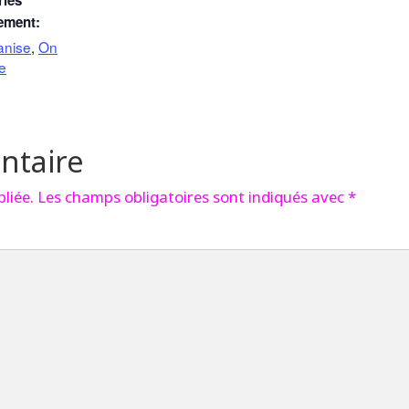
ries
ement:
anise
On
,
pe
ntaire
liée.
Les champs obligatoires sont indiqués avec
*