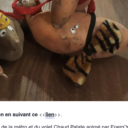
n en suivant ce
<<
lien
>>.
r de la métro et du volet Chaud Patate animé par Energ