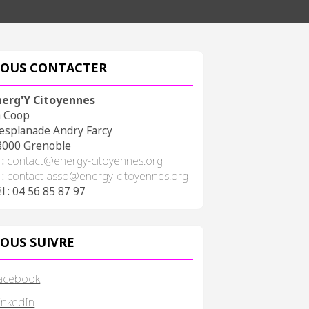
OUS CONTACTER
nerg'Y Citoyennes
a Coop
 esplanade Andry Farcy
8000 Grenoble
 :
contact@energy-citoyennes.org
 :
contact-asso@energy-citoyennes.org
l : 04 56 85 87 97
OUS SUIVRE
acebook
inkedIn