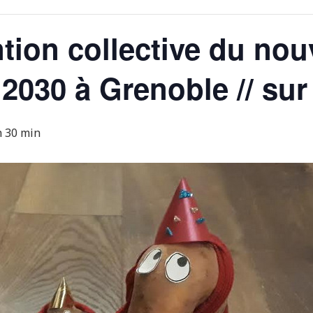
ention collective du no
 2030 à Grenoble // sur
h 30 min