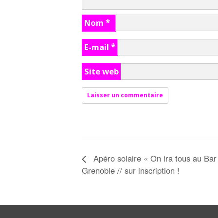
Nom
*
E-mail
*
Site web
Apéro solaire « On ira tous au Bar
Grenoble // sur inscription !