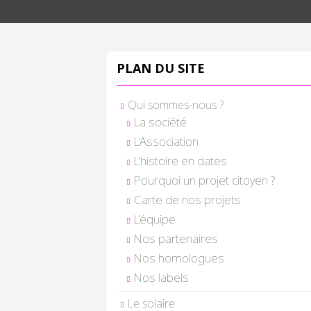
PLAN DU SITE
Qui sommes-nous ?
La société
L’Association
L’histoire en dates
Pourquoi un projet citoyen ?
Carte de nos projets
L’équipe
Nos partenaires
Nos homologues
Nos labels
Le solaire