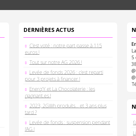
DERNIÈRES ACTUS
N
E
C’est voté : notre part passe à 115
L
euros !
5
Tout sur notre AG 2026 !
3
@
Levée de fonds 2026 : c’est reparti
@
pour 3 projets à financer !
Té
Energ’Y et La Chocolaterie : les
gagnant.es !
2023, 2GWh produits… et 3 ans plus
N
tard ?
Levée de fonds : suspension pendant
f
l’AG !
L