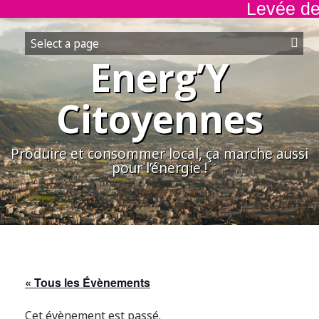
Levée de f
Aller
au
contenu
Energ’Y
Citoyennes
Produire et consommer local, ça marche aussi
pour l’énergie !
« Tous les Évènements
Cet évènement est passé.