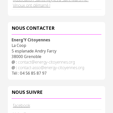
Vinoux ont démarré !
NOUS CONTACTER
Energ'Y Citoyennes
La Coop
5 esplanade Andry Farcy
38000 Grenoble
@ :
contact@energy-citoyennes.org
@ :
contact-asso@energy-citoyennes.org
Tél : 04 56 85 87 97
NOUS SUIVRE
facebook