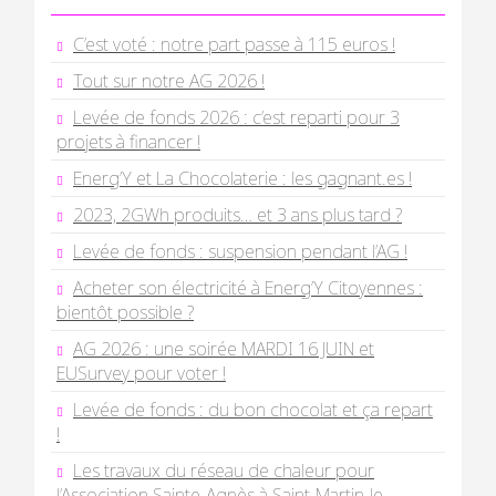
C’est voté : notre part passe à 115 euros !
Tout sur notre AG 2026 !
Levée de fonds 2026 : c’est reparti pour 3
projets à financer !
Energ’Y et La Chocolaterie : les gagnant.es !
2023, 2GWh produits… et 3 ans plus tard ?
Levée de fonds : suspension pendant l’AG !
Acheter son électricité à Energ’Y Citoyennes :
bientôt possible ?
AG 2026 : une soirée MARDI 16 JUIN et
EUSurvey pour voter !
Levée de fonds : du bon chocolat et ça repart
!
Les travaux du réseau de chaleur pour
l’Association Sainte-Agnès à Saint-Martin-le-