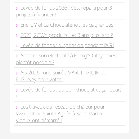
Levée de fonds 2026 : c’est reparti pour 3
projets à financer !
Energ’Y et La Chocolaterie : les gagnant.es !
2023, 2GWh produits… et 3 ans plus tard ?
Levée de fonds : suspension pendant l’AG !
Acheter son électricité à Energ’Y Citoyennes :
bientôt possible ?
AG 2026 : une soirée MARDI 16 JUIN et
EUSurvey pour voter !
Levée de fonds : du bon chocolat et ça repart
!
Les travaux du réseau de chaleur pour
l’Association Sainte-Agnès à Saint-Martin-le-
Vinoux ont démarré !