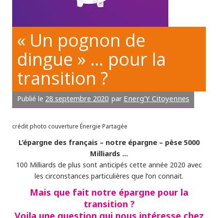
« Un pognon de
dingue » … pour la
transition ?
28 septembre 2020
Energ'Y Citoyennes
Publié le
par
crédit photo couverture Énergie Partagée
L’épargne des français – notre épargne – pèse 5000
Milliards …
100 Milliards de plus sont anticipés cette année 2020 avec
les circonstances particulières que l’on connait.
Mais que fait notre épargne pour la
transition ?
Voila une question qui nous intéresse chez