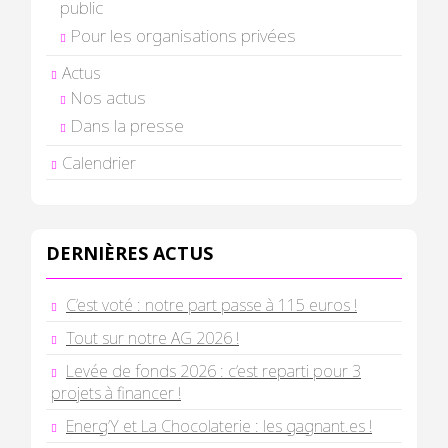
public
Pour les organisations privées
Actus
Nos actus
Dans la presse
Calendrier
DERNIÈRES ACTUS
C’est voté : notre part passe à 115 euros !
Tout sur notre AG 2026 !
Levée de fonds 2026 : c’est reparti pour 3
projets à financer !
Energ’Y et La Chocolaterie : les gagnant.es !