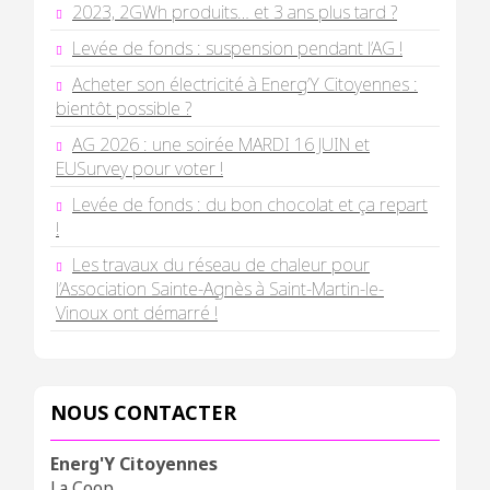
2023, 2GWh produits… et 3 ans plus tard ?
Levée de fonds : suspension pendant l’AG !
Acheter son électricité à Energ’Y Citoyennes :
bientôt possible ?
AG 2026 : une soirée MARDI 16 JUIN et
EUSurvey pour voter !
Levée de fonds : du bon chocolat et ça repart
!
Les travaux du réseau de chaleur pour
l’Association Sainte-Agnès à Saint-Martin-le-
Vinoux ont démarré !
NOUS CONTACTER
Energ'Y Citoyennes
La Coop