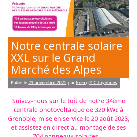
Notre centrale solaire
XXL sur le Grand
Marché des Alpes
23 novembre 2025
Energ'Y Citoyennes
Publié le
par
Suivez-nous sur le toit de notre 34ème
centrale photovoltaïque de 320 kWc à
Grenoble, mise en service le 20 août 2025,
et assistez en direct au montage de ses
704 panneaux solaires …