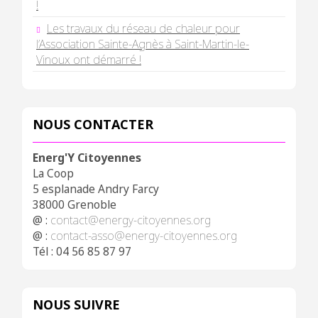
!
Les travaux du réseau de chaleur pour
l’Association Sainte-Agnès à Saint-Martin-le-
Vinoux ont démarré !
NOUS CONTACTER
Energ'Y Citoyennes
La Coop
5 esplanade Andry Farcy
38000 Grenoble
@ :
contact@energy-citoyennes.org
@ :
contact-asso@energy-citoyennes.org
Tél : 04 56 85 87 97
NOUS SUIVRE