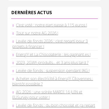
DERNIÈRES ACTUS
C’est voté : notre part passe à 115 euros !
Tout sur notre AG 2026 !
Levée de fonds 2026 : c’est reparti pour 3
projets à financer !
Energ’Y et La Chocolaterie : les gagnant.es !
2023, 2GWh produits… et 3 ans plus tard ?
Levée de fonds : suspension pendant l’AG !
Acheter son électricité à Energ’Y Citoyennes :
bientôt possible ?
AG 2026 : une soirée MARDI 16 JUIN et
EUSurvey pour voter !
Levée de fonds : du bon chocolat et ça repart