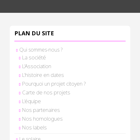
PLAN DU SITE
Qui sommes-nous ?
La société
L’Association
L’histoire en dates
Pourquoi un projet citoyen ?
Carte de nos projets
L’équipe
Nos partenaires
Nos homologues
Nos labels
Le solaire