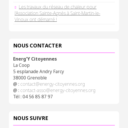
Les travaux du réseau de chaleur pour
l’Association Sainte-Agnès à Saint-Martin-le-
Vinoux ont démarré !
NOUS CONTACTER
Energ'Y Citoyennes
La Coop
5 esplanade Andry Farcy
38000 Grenoble
@ :
contact@energy-citoyennes.org
@ :
contact-asso@energy-citoyennes.org
Tél : 04 56 85 87 97
NOUS SUIVRE