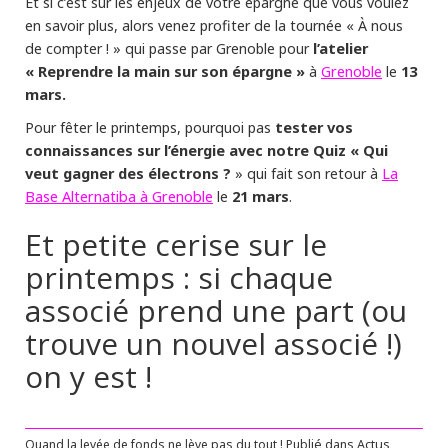
Et si c’est sur les enjeux de votre épargne que vous voulez
en savoir plus, alors venez profiter de la tournée « À nous
l’atelier
de compter ! » qui passe par Grenoble pour
« Reprendre la main sur son épargne »
Grenoble
13
à
le
mars.
tester vos
Pour fêter le printemps, pourquoi pas
connaissances sur l’énergie avec notre Quiz « Qui
veut gagner des électrons ?
La
» qui fait son retour à
Base Alternatiba à Grenoble
21 mars
le
.
Et petite cerise sur le
printemps : si chaque
associé prend une part (ou
trouve un nouvel associé !)
on y est !
Quand la levée de fonds ne lève pas du tout !
Publié dans
Actus