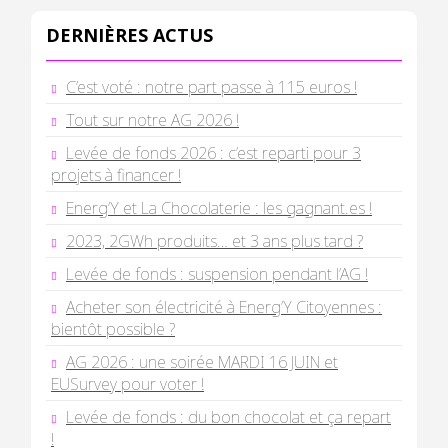
DERNIÈRES ACTUS
C’est voté : notre part passe à 115 euros !
Tout sur notre AG 2026 !
Levée de fonds 2026 : c’est reparti pour 3
projets à financer !
Energ’Y et La Chocolaterie : les gagnant.es !
2023, 2GWh produits… et 3 ans plus tard ?
Levée de fonds : suspension pendant l’AG !
Acheter son électricité à Energ’Y Citoyennes :
bientôt possible ?
AG 2026 : une soirée MARDI 16 JUIN et
EUSurvey pour voter !
Levée de fonds : du bon chocolat et ça repart
!