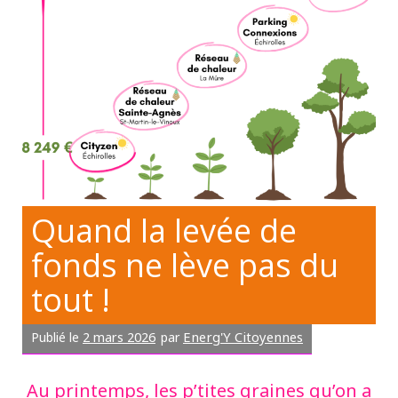
Quand la levée de
fonds ne lève pas du
tout !
2 mars 2026
Energ'Y Citoyennes
Publié le
par
Au printemps, les p’tites graines qu’on a