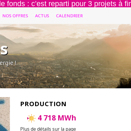
nds : c'est reparti pour 3 projets à financ
NOS OFFRES
ACTUS
CALENDRIER
s
rgie !
PRODUCTION
4 718 MWh
Plus de détails sur la page