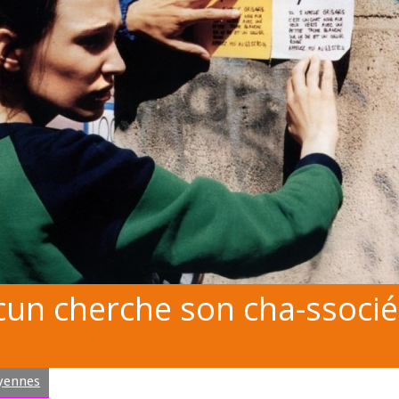
cun cherche son cha-ssocié
yennes