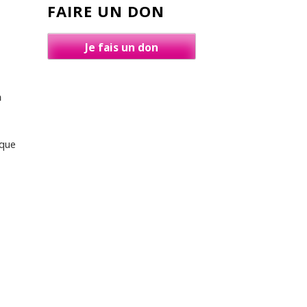
FAIRE UN DON
Je fais un don
n
nque