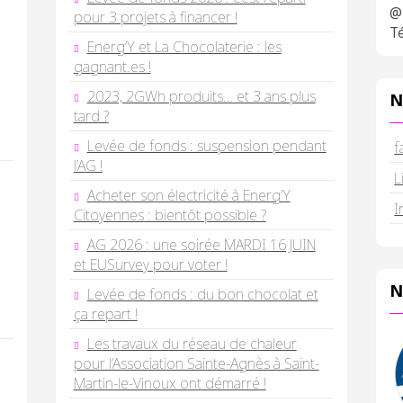
@
pour 3 projets à financer !
Té
Energ’Y et La Chocolaterie : les
gagnant.es !
2023, 2GWh produits… et 3 ans plus
N
tard ?
Levée de fonds : suspension pendant
f
l’AG !
L
Acheter son électricité à Energ’Y
I
Citoyennes : bientôt possible ?
AG 2026 : une soirée MARDI 16 JUIN
et EUSurvey pour voter !
N
Levée de fonds : du bon chocolat et
ça repart !
Les travaux du réseau de chaleur
pour l’Association Sainte-Agnès à Saint-
Martin-le-Vinoux ont démarré !