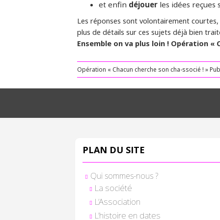
et enfin
déjouer
les idées reçues
Les réponses sont volontairement courtes, e
plus de détails sur ces sujets déjà bien tra
Ensemble on va plus loin ! Opération « 
Opération « Chacun cherche son cha-ssocié ! »
Pub
PLAN DU SITE
Qui sommes-nous ?
La société
L’Association
L’histoire en dates