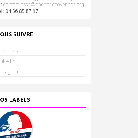
 :
contact-asso@energy-citoyennes.org
l : 04 56 85 87 97
OUS SUIVRE
acebook
inkedIn
nstagram
OS LABELS