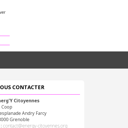
uver
OUS CONTACTER
nerg'Y Citoyennes
a Coop
 esplanade Andry Farcy
8000 Grenoble
 :
contact@energy-citoyennes.org