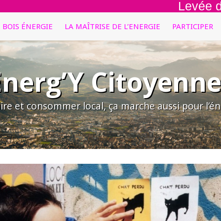
Levée de fo
E BOIS ÉNERGIE
LA MAÎTRISE DE L’ENERGIE
PARTICIPER
Energ’Y Citoyenne
ire et consommer local, ça marche aussi pour l’éne