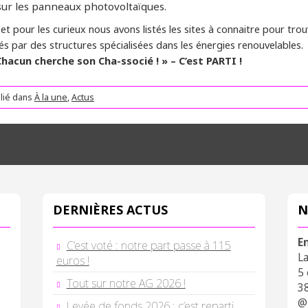
 sur les panneaux photovoltaïques.
t pour les curieux nous avons listés les sites à connaitre pour tro
ités par des structures spécialisées dans les énergies renouvelables.
Chacun cherche son Cha-ssocié ! » – C’est PARTI !
lié dans
À la une
,
Actus
DERNIÈRES ACTUS
N
E
C’est voté : notre part passe à 115
L
euros !
5
Tout sur notre AG 2026 !
3
@
Levée de fonds 2026 : c’est reparti