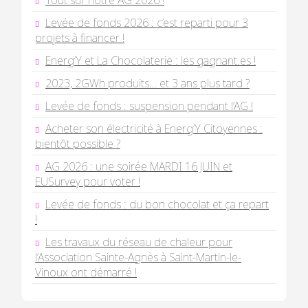
Levée de fonds 2026 : c’est reparti pour 3
projets à financer !
Energ’Y et La Chocolaterie : les gagnant.es !
2023, 2GWh produits… et 3 ans plus tard ?
Levée de fonds : suspension pendant l’AG !
Acheter son électricité à Energ’Y Citoyennes :
bientôt possible ?
AG 2026 : une soirée MARDI 16 JUIN et
EUSurvey pour voter !
Levée de fonds : du bon chocolat et ça repart
!
Les travaux du réseau de chaleur pour
l’Association Sainte-Agnès à Saint-Martin-le-
Vinoux ont démarré !