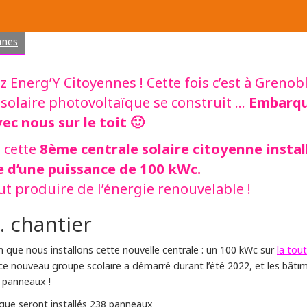
nnes
 Energ’Y Citoyennes ! Cette fois c’est à Grenob
Embarq
 solaire photovoltaïque se construit …
ec nous sur le toit 🙂
8ème centrale solaire citoyenne instal
 cette
e d’une puissance de 100 kWc.
t produire de l’énergie renouvelable !
… chantier
la tou
n que nous installons cette nouvelle centrale : un 100 kWc sur
 ce nouveau groupe scolaire a démarré durant l’été 2022, et les bâti
s panneaux !
s que seront installés 238 panneaux