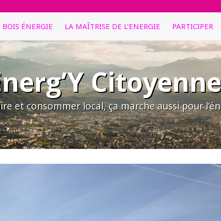
E BOIS ÉNERGIE
LA MAÎTRISE DE L’ENERGIE
PARTICIPER
Energ’Y Citoyenne
ire et consommer local, ça marche aussi pour l’éne