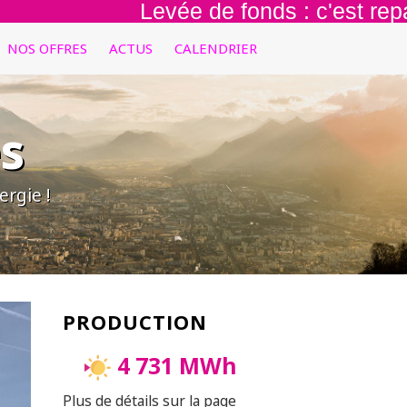
Levée de fonds : c'est reparti pou
NOS OFFRES
ACTUS
CALENDRIER
s
rgie !
PRODUCTION
4 731 MWh
Plus de détails sur la page