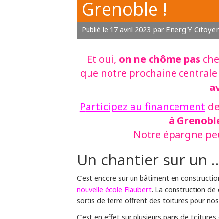
Grenoble !
17 avril 2023
Energ'Y Citoye
Publié le
par
on ne chôme pas
Et oui,
chez
que notre prochaine centrale
av
P
articipez au financement
de
à Grenobl
Notre épargne peu
Un chantier sur un 
C’est encore sur un bâtiment en constructio
nouvelle école Flaubert
. La construction de
sortis de terre offrent des toitures pour no
C’est en effet sur plusieurs pans de toiture