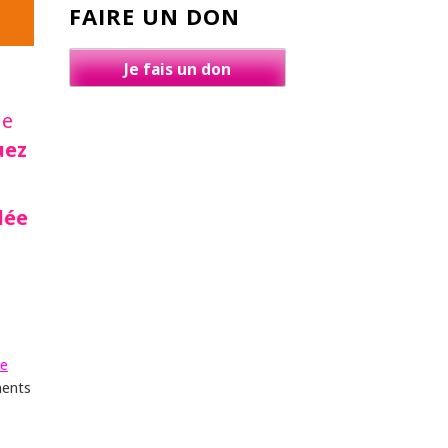
FAIRE UN DON
Je fais un don
le
uez
lée
te
ments