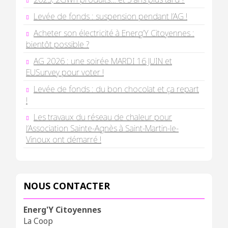
Levée de fonds : suspension pendant l’AG !
Acheter son électricité à Energ’Y Citoyennes :
bientôt possible ?
AG 2026 : une soirée MARDI 16 JUIN et
EUSurvey pour voter !
Levée de fonds : du bon chocolat et ça repart
!
Les travaux du réseau de chaleur pour
l’Association Sainte-Agnès à Saint-Martin-le-
Vinoux ont démarré !
NOUS CONTACTER
Energ'Y Citoyennes
La Coop