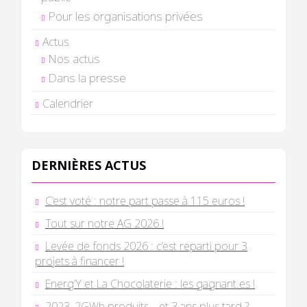
Pour les organisations privées
Actus
Nos actus
Dans la presse
Calendrier
DERNIÈRES ACTUS
C’est voté : notre part passe à 115 euros !
Tout sur notre AG 2026 !
Levée de fonds 2026 : c’est reparti pour 3
projets à financer !
Energ’Y et La Chocolaterie : les gagnant.es !
2023, 2GWh produits… et 3 ans plus tard ?