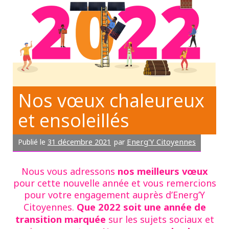
Nos vœux chaleureux
et ensoleillés
31 décembre 2021
Energ'Y Citoyennes
Publié le
par
nos meilleurs vœux
Nous vous adressons
pour cette nouvelle année et vous remercions
pour votre engagement auprès d’Energ’Y
Que 2022 soit une année de
Citoyennes.
transition marquée
sur les sujets sociaux et