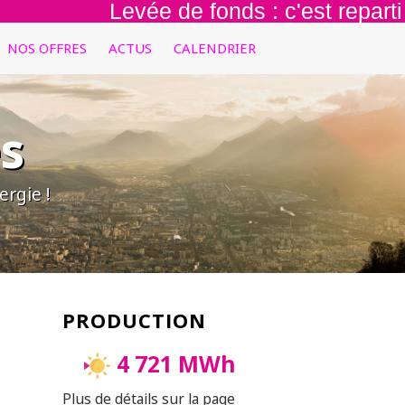
Levée de fonds : c'est reparti pour
NOS OFFRES
ACTUS
CALENDRIER
s
rgie !
PRODUCTION
4 721 MWh
Plus de détails sur la page