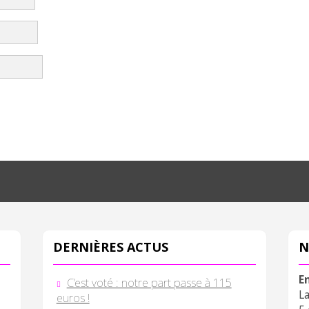
DERNIÈRES ACTUS
N
E
C’est voté : notre part passe à 115
L
euros !