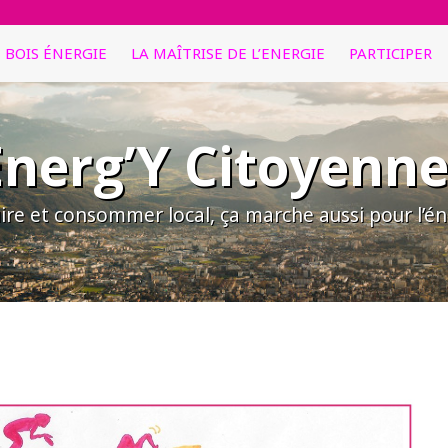
E BOIS ÉNERGIE
LA MAÎTRISE DE L’ENERGIE
PARTICIPER
Energ’Y Citoyenne
ire et consommer local, ça marche aussi pour l’éne