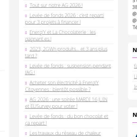
5
Tout sur notre AG 2026 !
3
@
Levée de fonds 2026 : c’est reparti
@
pour 3 projets à financer !
Té
Energ’Y et La Chocolaterie : les
gagnant.es !
2023, 2GWh produits… et 3 ans plus
N
tard ?
Levée de fonds : suspension pendant
f
l’AG !
L
Acheter son électricité à Energ’Y
I
Citoyennes : bientôt possible ?
AG 2026 : une soirée MARDI 16 JUIN
et EUSurvey pour voter !
N
Levée de fonds : du bon chocolat et
ça repart !
Les travaux du réseau de chaleur