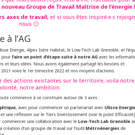
 nouveau Groupe de Travail Maîtrise de l’énergie 
s axes de travail,
et si vous êtes inspiré.e.s rejoig
nous 🙂
e à l’AG
lisse Energie, Alpes Isère Habitat, le Low-Tech Lab Grenoble, et l’éq
faire un point d’étape suite à notre AG
, pour
avec les informati
ons et leurs idées. Nous avons également partagé les besoins et
ée 2021 voire le 1er trimestre 2022 et nos moyens d’actions.
 des actions existantes sur le territoire, voila notre
olonté, notre ambition.
e route commence à se construire autour de 3 axes :
gétique
, avec pour commencer un partenariat avec
Ulisse Energi
, et une réflexion sur le Tiers Investissement (voir le point Efficacité)
r commencer une collaboration avec le
Low-Tech Lab Grenoble
a
 la création d’un groupe de travail sur l’outil
Métroénergies
de
EC,