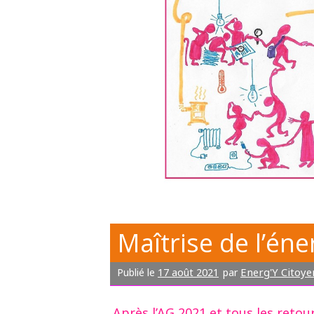
Maîtrise de l’éne
17 août 2021
Energ'Y Citoye
Publié le
par
Après l’AG 2021 et tous les retou