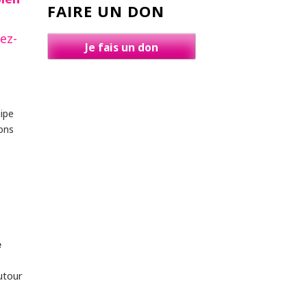
FAIRE UN DON
!
nez-
Je fais un don
uipe
ons
e
utour