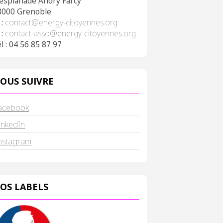
 esplanade Andry Farcy
8000 Grenoble
 :
contact@energy-citoyennes.org
 :
contact-asso@energy-citoyennes.org
l : 04 56 85 87 97
OUS SUIVRE
acebook
inkedIn
nstagram
OS LABELS