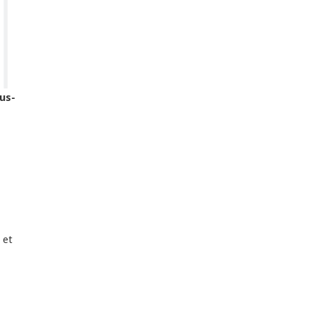
us-
 et