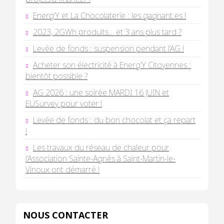
Energ’Y et La Chocolaterie : les gagnant.es !
2023, 2GWh produits… et 3 ans plus tard ?
Levée de fonds : suspension pendant l’AG !
Acheter son électricité à Energ’Y Citoyennes :
bientôt possible ?
AG 2026 : une soirée MARDI 16 JUIN et
EUSurvey pour voter !
Levée de fonds : du bon chocolat et ça repart
!
Les travaux du réseau de chaleur pour
l’Association Sainte-Agnès à Saint-Martin-le-
Vinoux ont démarré !
NOUS CONTACTER