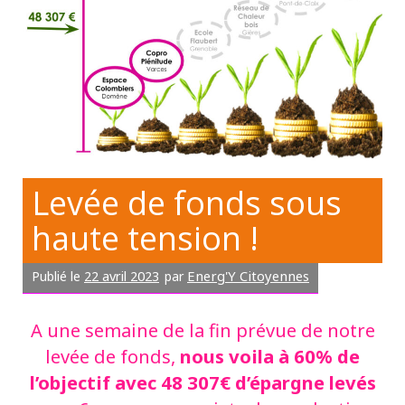
Levée de fonds sous
haute tension !
22 avril 2023
Energ'Y Citoyennes
Publié le
par
A une semaine de la fin prévue de notre
nous voila à 60% de
levée de fonds,
l’objectif avec 48 307€ d’épargne levés