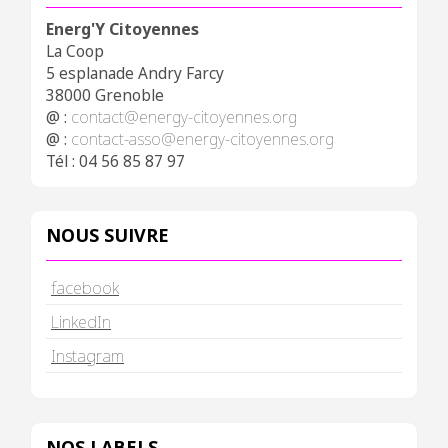
Energ'Y Citoyennes
La Coop
5 esplanade Andry Farcy
38000 Grenoble
@ :
contact@energy-citoyennes.org
@ :
contact-asso@energy-citoyennes.org
Tél : 04 56 85 87 97
NOUS SUIVRE
facebook
LinkedIn
Instagram
NOS LABELS