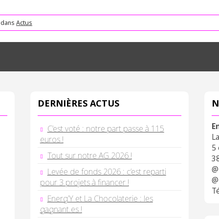
é dans
Actus
DERNIÈRES ACTUS
N
E
C’est voté : notre part passe à 115
L
euros !
5
Tout sur notre AG 2026 !
3
@
Levée de fonds 2026 : c’est reparti
@
pour 3 projets à financer !
Té
Energ’Y et La Chocolaterie : les
gagnant.es !