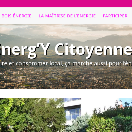
E BOIS ÉNERGIE
LA MAÎTRISE DE L’ENERGIE
PARTICIPER
Energ’Y Citoyenne
ire et consommer local, ça marche aussi pour l’éne