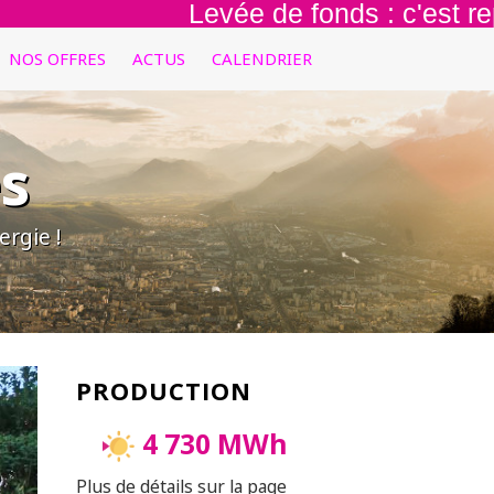
Levée de fonds : c'est repar
NOS OFFRES
ACTUS
CALENDRIER
s
rgie !
PRODUCTION
4 730 MWh
Plus de détails sur la page