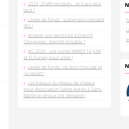
2023, 2GWh produits… et 3 ans plus
N
tard ?
Levée de fonds : suspension pendant
f
l’AG !
L
Acheter son électricité à Energ’Y
I
Citoyennes : bientôt possible ?
AG 2026 : une soirée MARDI 16 JUIN
et EUSurvey pour voter !
N
Levée de fonds : du bon chocolat et
ça repart !
Les travaux du réseau de chaleur
pour l’Association Sainte-Agnès à Saint-
Martin-le-Vinoux ont démarré !