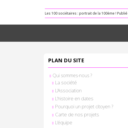
Les 100 sociétaires : portrait de la 100ème !
Publi
PLAN DU SITE
Qui sommes-nous ?
La société
L’Association
L’histoire en dates
Pourquoi un projet citoyen ?
Carte de nos projets
L’équipe