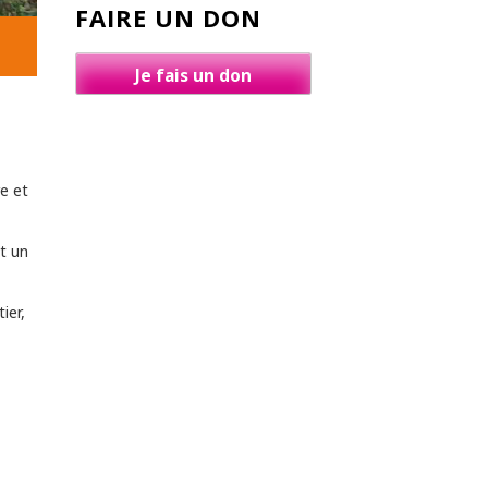
FAIRE UN DON
Je fais un don
re et
nt un
ier,