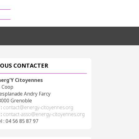
OUS CONTACTER
nerg'Y Citoyennes
a Coop
 esplanade Andry Farcy
8000 Grenoble
 :
contact@energy-citoyennes.org
 :
contact-asso@energy-citoyennes.org
l : 04 56 85 87 97