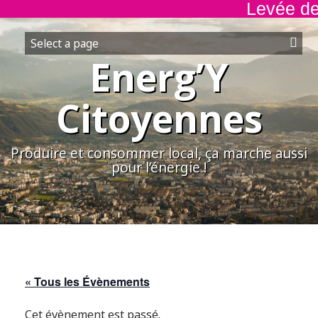
Levée de f
Aller
au
contenu
Energ’Y
Citoyennes
Produire et consommer local, ça marche aussi
pour l’énergie !
« Tous les Évènements
Cet évènement est passé.