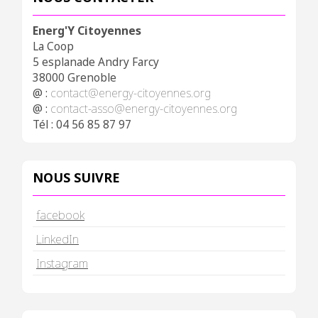
Energ'Y Citoyennes
La Coop
5 esplanade Andry Farcy
38000 Grenoble
@ :
contact@energy-citoyennes.org
@ :
contact-asso@energy-citoyennes.org
Tél : 04 56 85 87 97
NOUS SUIVRE
facebook
LinkedIn
Instagram