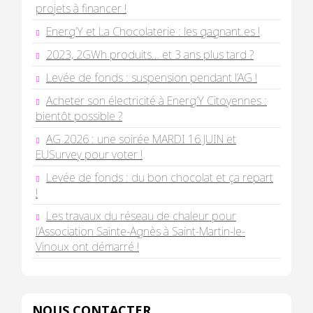
projets à financer !
Energ’Y et La Chocolaterie : les gagnant.es !
2023, 2GWh produits… et 3 ans plus tard ?
Levée de fonds : suspension pendant l’AG !
Acheter son électricité à Energ’Y Citoyennes :
bientôt possible ?
AG 2026 : une soirée MARDI 16 JUIN et
EUSurvey pour voter !
Levée de fonds : du bon chocolat et ça repart
!
Les travaux du réseau de chaleur pour
l’Association Sainte-Agnès à Saint-Martin-le-
Vinoux ont démarré !
NOUS CONTACTER