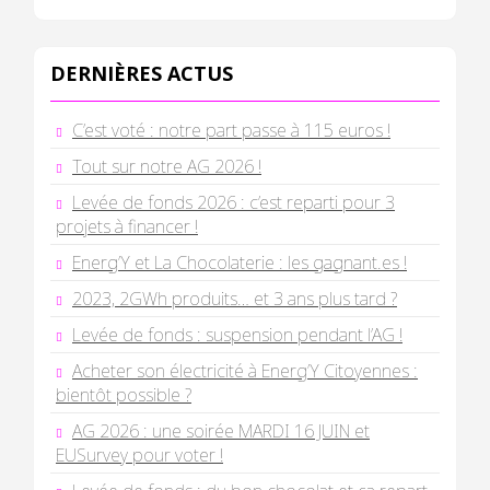
DERNIÈRES ACTUS
C’est voté : notre part passe à 115 euros !
Tout sur notre AG 2026 !
Levée de fonds 2026 : c’est reparti pour 3
projets à financer !
Energ’Y et La Chocolaterie : les gagnant.es !
2023, 2GWh produits… et 3 ans plus tard ?
Levée de fonds : suspension pendant l’AG !
Acheter son électricité à Energ’Y Citoyennes :
bientôt possible ?
AG 2026 : une soirée MARDI 16 JUIN et
EUSurvey pour voter !