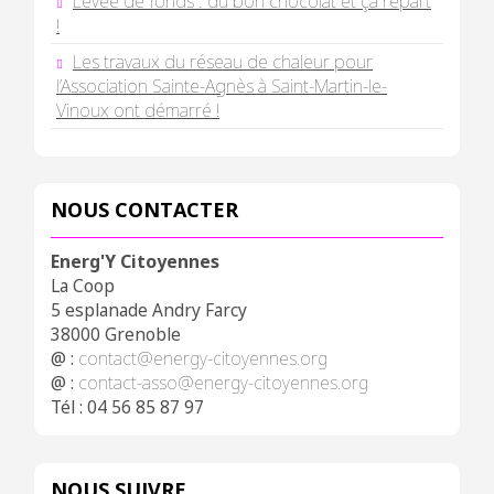
Levée de fonds : du bon chocolat et ça repart
!
Les travaux du réseau de chaleur pour
l’Association Sainte-Agnès à Saint-Martin-le-
Vinoux ont démarré !
NOUS CONTACTER
Energ'Y Citoyennes
La Coop
5 esplanade Andry Farcy
38000 Grenoble
@ :
contact@energy-citoyennes.org
@ :
contact-asso@energy-citoyennes.org
Tél : 04 56 85 87 97
NOUS SUIVRE