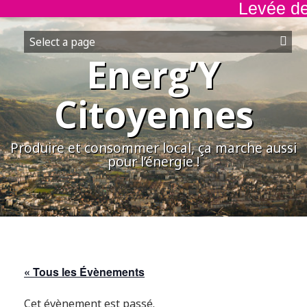
Levée de 
Aller
au
contenu
Energ’Y
Citoyennes
Produire et consommer local, ça marche aussi
pour l’énergie !
« Tous les Évènements
Cet évènement est passé.