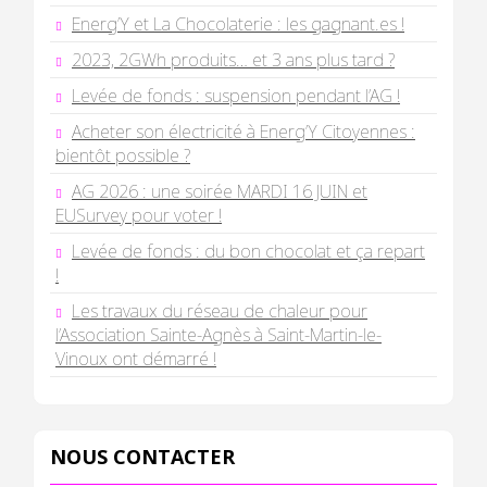
Energ’Y et La Chocolaterie : les gagnant.es !
2023, 2GWh produits… et 3 ans plus tard ?
Levée de fonds : suspension pendant l’AG !
Acheter son électricité à Energ’Y Citoyennes :
bientôt possible ?
AG 2026 : une soirée MARDI 16 JUIN et
EUSurvey pour voter !
Levée de fonds : du bon chocolat et ça repart
!
Les travaux du réseau de chaleur pour
l’Association Sainte-Agnès à Saint-Martin-le-
Vinoux ont démarré !
NOUS CONTACTER