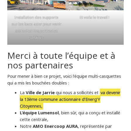
Installation des supports
Et voila le travail !
sur les bacs acier pour venir
accrocher les panneaux
solaires
Merci à toute l’équipe et à
nos partenaires
Pour mener à bien ce projet, voici l’équipe multi-casquettes
qui a mis les bouchées doubles :
La
Ville de Jarrie
qui nous a sollicités et
va devenir
la 13ème commune actionnaire d’Energ’Y
Citoyennes,
L’équipe Lumensol
, bien sûr, qui a conçu et installé
cette centrale,
Notre
AMO Enercoop AURA
, représentée par