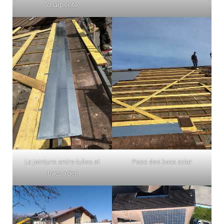
charpente
La jointure entre tuiles et
Pose des bacs acier
bacs acier