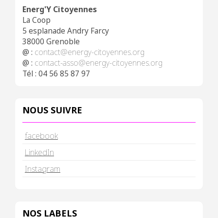
Energ'Y Citoyennes
La Coop
5 esplanade Andry Farcy
38000 Grenoble
@ :
contact@energy-citoyennes.org
@ :
contact-asso@energy-citoyennes.org
Tél : 04 56 85 87 97
NOUS SUIVRE
facebook
LinkedIn
Instagram
NOS LABELS