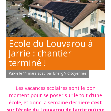
Ecole du Louvarou à
Jarrie : chantier
terminé !
11 mars 2025
Energ'Y Citoyennes
Publié le
par
Les vacances scolaires sont le bon
moment pour se poser sur le toit d’une
c’est
école, et donc la semaine dernière
sur l’école du Louvarou de Jarrie qu’une