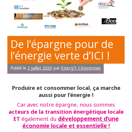
De l’épargne pour de
l’énergie verte d’ICI !
2 juillet 2020
Energ'Y Citoyennes
Publié le
par
Produire et consommer local, ça marche
aussi pour l’énergie !
Car avec notre épargne, nous sommes
acteurs de la transition énergétique locale
ET
développement d’une
également du
économie locale et essentielle !