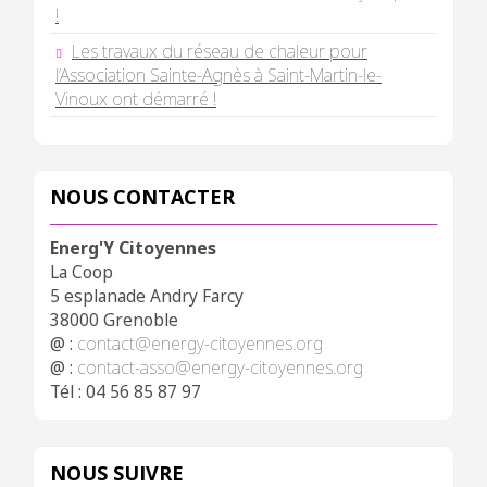
!
Les travaux du réseau de chaleur pour
l’Association Sainte-Agnès à Saint-Martin-le-
Vinoux ont démarré !
NOUS CONTACTER
Energ'Y Citoyennes
La Coop
5 esplanade Andry Farcy
38000 Grenoble
@ :
contact@energy-citoyennes.org
@ :
contact-asso@energy-citoyennes.org
Tél : 04 56 85 87 97
NOUS SUIVRE