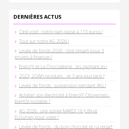
DERNIÈRES ACTUS
C’est voté : notre part passe à 115 euros !
Tout sur notre AG 2026 !
Levée de fonds 2026 : c’est reparti pour 3
projets à financer !
Energ’Y et La Chocolaterie : les gagnant.es !
2023, 2GWh produits… et 3 ans plus tard ?
Levée de fonds : suspension pendant l’AG !
Acheter son électricité à Energ’Y Citoyennes :
bientôt possible ?
AG 2026 : une soirée MARDI 16 JUIN et
EUSurvey pour voter !
Levée de fonds : du bon chocolat et ça repart