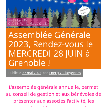
Assemblée Générale
2023, Rendez-vous le
MERCREDI 28 JUIN à
Grenoble !
27 mai 2023
Energ'Y Citoyennes
Publié le
par
L’assemblée générale annuelle, permet
au conseil de gestion et aux bénévoles de
présenter aux associés l’activité, les