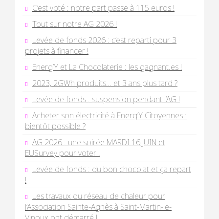
C’est voté : notre part passe à 115 euros !
Tout sur notre AG 2026 !
Levée de fonds 2026 : c’est reparti pour 3
projets à financer !
Energ’Y et La Chocolaterie : les gagnant.es !
2023, 2GWh produits… et 3 ans plus tard ?
Levée de fonds : suspension pendant l’AG !
Acheter son électricité à Energ’Y Citoyennes :
bientôt possible ?
AG 2026 : une soirée MARDI 16 JUIN et
EUSurvey pour voter !
Levée de fonds : du bon chocolat et ça repart
!
Les travaux du réseau de chaleur pour
l’Association Sainte-Agnès à Saint-Martin-le-
Vinoux ont démarré !