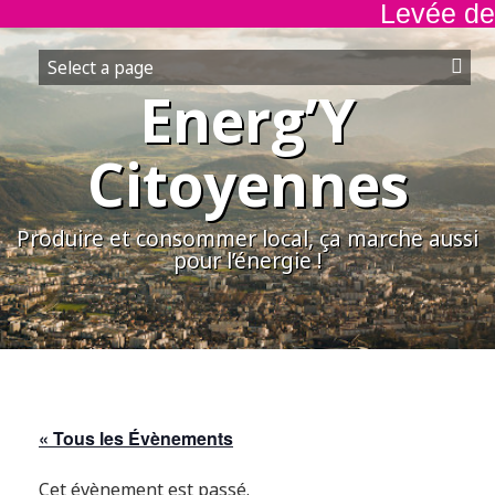
Levée de f
Aller
au
contenu
Energ’Y
Citoyennes
Produire et consommer local, ça marche aussi
pour l’énergie !
« Tous les Évènements
Cet évènement est passé.