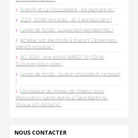
Energ’Y et La Chocolaterie : les gagnant.es !
2023, 2GWh produits… et 3 ans plus tard ?
Levée de fonds : suspension pendant l’AG !
Acheter son électricité à Energ’Y Citoyennes :
bientôt possible ?
AG 2026 : une soirée MARDI 16 JUIN et
EUSurvey pour voter !
Levée de fonds : du bon chocolat et ça repart
!
Les travaux du réseau de chaleur pour
l’Association Sainte-Agnès à Saint-Martin-le-
Vinoux ont démarré !
NOUS CONTACTER