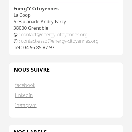
Energ'Y Citoyennes
La Coop
5 esplanade Andry Farcy
38000 Grenoble
@ :
contact@energy-citoyennes.org
@ :
contact-asso@energy-citoyennes.org
Tél : 04 56 85 87 97
NOUS SUIVRE
facebook
LinkedIn
Instagram
NOS LABELS