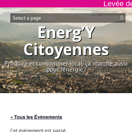
Levée de 
Aller
au
contenu
Energ’Y
Citoyennes
Produire et consommer local, ça marche aussi
pour l’énergie !
« Tous les Évènements
Cet évènement est passé.