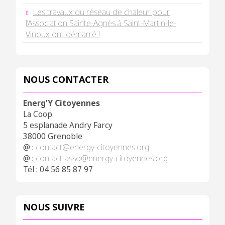
Les travaux du réseau de chaleur pour
l’Association Sainte-Agnès à Saint-Martin-le-
Vinoux ont démarré !
NOUS CONTACTER
Energ'Y Citoyennes
La Coop
5 esplanade Andry Farcy
38000 Grenoble
@ :
contact@energy-citoyennes.org
@ :
contact-asso@energy-citoyennes.org
Tél : 04 56 85 87 97
NOUS SUIVRE