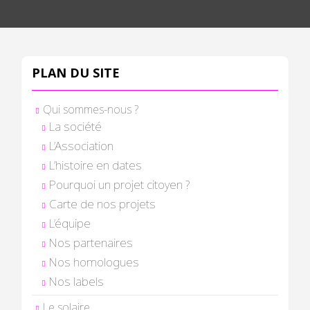
PLAN DU SITE
Qui sommes-nous ?
La société
L’Association
L’histoire en dates
Pourquoi un projet citoyen ?
Carte de nos projets
L’équipe
Nos partenaires
Nos homologues
Nos labels
Le solaire