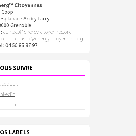
nerg'Y Citoyennes
a Coop
 esplanade Andry Farcy
8000 Grenoble
 :
contact@energy-citoyennes.org
 :
contact-asso@energy-citoyennes.org
l : 04 56 85 87 97
OUS SUIVRE
acebook
inkedIn
nstagram
OS LABELS