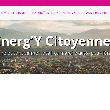
E BOIS ÉNERGIE
LA MAÎTRISE DE L’ENERGIE
PARTICIPER
Energ’Y Citoyenne
ire et consommer local, ça marche aussi pour l’éne