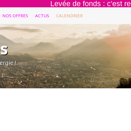
Levée de fonds : c'est repar
NOS OFFRES
ACTUS
CALENDRIER
s
rgie !