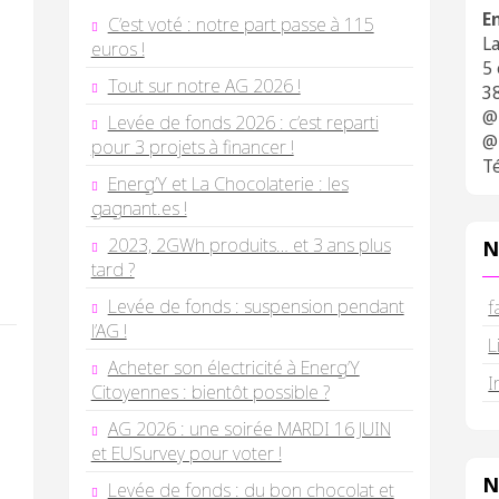
E
C’est voté : notre part passe à 115
L
euros !
5
Tout sur notre AG 2026 !
3
@
Levée de fonds 2026 : c’est reparti
@
pour 3 projets à financer !
Té
Energ’Y et La Chocolaterie : les
gagnant.es !
2023, 2GWh produits… et 3 ans plus
N
tard ?
Levée de fonds : suspension pendant
f
l’AG !
L
Acheter son électricité à Energ’Y
I
Citoyennes : bientôt possible ?
AG 2026 : une soirée MARDI 16 JUIN
et EUSurvey pour voter !
N
Levée de fonds : du bon chocolat et