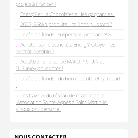
projets à financer !
Energ’Y et La Chocolaterie : les gagnant.es !
2023, 2GWh produits… et 3 ans plus tard ?
Levée de fonds : suspension pendant l’AG !
Acheter son électricité à Energ’Y Citoyennes :
bientôt possible ?
AG 2026 : une soirée MARDI 16 JUIN et
EUSurvey pour voter !
Levée de fonds : du bon chocolat et ça repart
!
Les travaux du réseau de chaleur pour
l’Association Sainte-Agnès à Saint-Martin-le-
Vinoux ont démarré !
NOUS CONTACTER