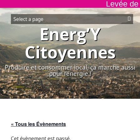
Levée de f
Aller
au
contenu
Energ’Y
Citoyennes
Produire et consommer local, ça marche aussi
pour l’énergie !
« Tous les Évènements
Cet évènement est passé.