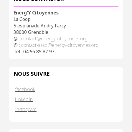
Energ'Y Citoyennes
La Coop
5 esplanade Andry Farcy
38000 Grenoble
@ :
contact@energy-citoyennes.org
@ :
contact-asso@energy-citoyennes.org
Tél : 04 56 85 87 97
NOUS SUIVRE
facebook
LinkedIn
Instagram