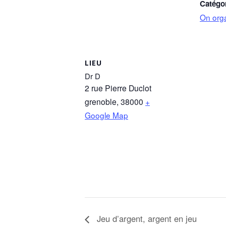
Catégo
On org
LIEU
Dr D
2 rue Pierre Duclot
grenoble
,
38000
+
Google Map
Jeu d’argent, argent en jeu