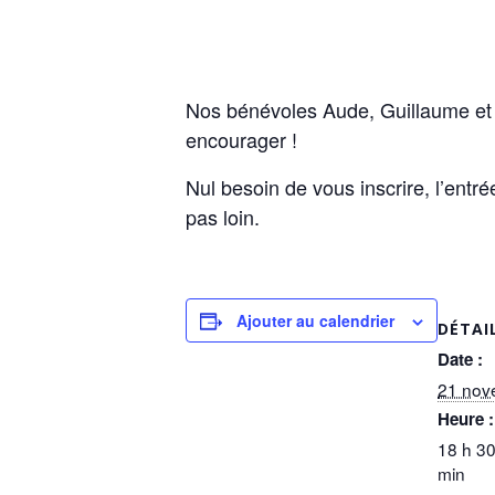
Nos bénévoles Aude, Guillaume et F
encourager !
Nul besoin de vous inscrire, l’entré
pas loin.
Ajouter au calendrier
DÉTAI
Date :
21 nov
Heure :
18 h 30
min