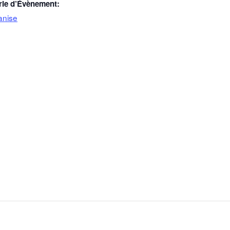
rie d’Évènement:
anise