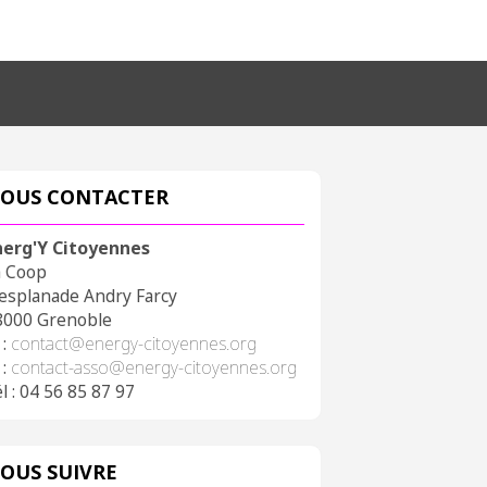
OUS CONTACTER
nerg'Y Citoyennes
a Coop
 esplanade Andry Farcy
8000 Grenoble
 :
contact@energy-citoyennes.org
 :
contact-asso@energy-citoyennes.org
l : 04 56 85 87 97
OUS SUIVRE