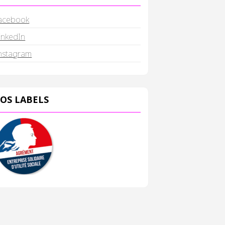
acebook
inkedIn
nstagram
OS LABELS