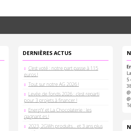
DERNIÈRES ACTUS
N
E
C’est voté : notre part passe à 115
L
euros !
5
Tout sur notre AG 2026 !
3
@
Levée de fonds 2026 : c’est reparti
@
pour 3 projets à financer !
Té
Energ’Y et La Chocolaterie : les
gagnant.es !
2023, 2GWh produits… et 3 ans plus
N