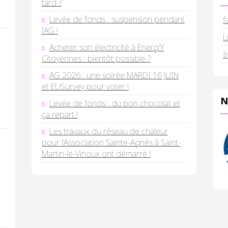
tard ?
Levée de fonds : suspension pendant
f
l’AG !
L
Acheter son électricité à Energ’Y
I
Citoyennes : bientôt possible ?
AG 2026 : une soirée MARDI 16 JUIN
et EUSurvey pour voter !
N
Levée de fonds : du bon chocolat et
ça repart !
Les travaux du réseau de chaleur
pour l’Association Sainte-Agnès à Saint-
Martin-le-Vinoux ont démarré !