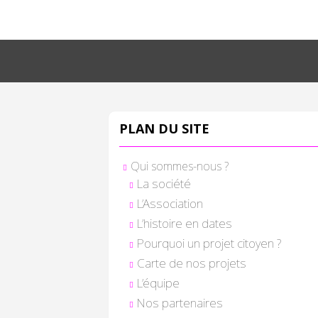
PLAN DU SITE
Qui sommes-nous ?
La société
L’Association
L’histoire en dates
Pourquoi un projet citoyen ?
Carte de nos projets
L’équipe
Nos partenaires