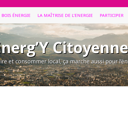
E BOIS ÉNERGIE
LA MAÎTRISE DE L’ENERGIE
PARTICIPER
Energ’Y Citoyenne
ire et consommer local, ça marche aussi pour l’éne