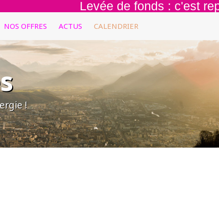
Levée de fonds : c'est reparti
NOS OFFRES
ACTUS
CALENDRIER
s
rgie !