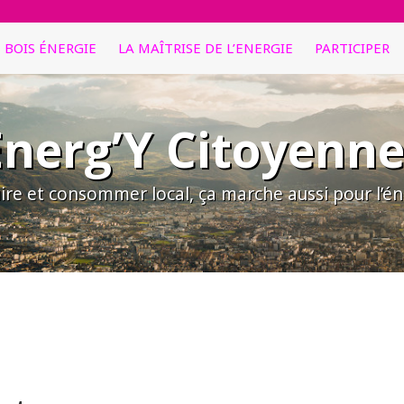
E BOIS ÉNERGIE
LA MAÎTRISE DE L’ENERGIE
PARTICIPER
Energ’Y Citoyenne
ire et consommer local, ça marche aussi pour l’éne