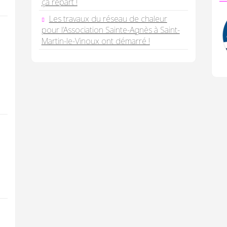
ça repart !
Les travaux du réseau de chaleur
pour l’Association Sainte-Agnès à Saint-
Martin-le-Vinoux ont démarré !