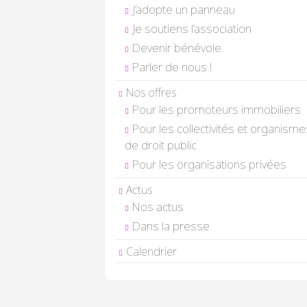
J’adopte un panneau
Je soutiens l’association
Devenir bénévole
Parler de nous !
Nos offres
Pour les promoteurs immobiliers
Pour les collectivités et organisme
de droit public
Pour les organisations privées
Actus
Nos actus
Dans la presse
Calendrier