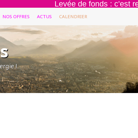
Levée de fonds : c'est repar
NOS OFFRES
ACTUS
CALENDRIER
s
rgie !