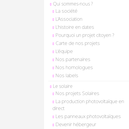
Qui sommes-nous ?
La société
L’Association
L’histoire en dates
Pourquoi un projet citoyen ?
Carte de nos projets
L’équipe
Nos partenaires
Nos homologues
Nos labels
Le solaire
Nos projets Solaires
La production photovoltaïque en
direct
Les panneaux photovoltaïques
Devenir hébergeur