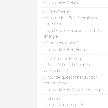
Liens utiles Solaire
Le Bois Énergie
Nos projets Bois Énergie avec
Forestener
Synthèse de la production bois
énergie
D’où vient le bois ?
Liens utiles Bois Énergie
La Maîtrise de l’Energie
Pour s’initier à la Sobriété
énergétique !
Pour se questionner sur son
confort d’hiver
Liens utiles Maîtrise de l’énergie
Participer
Je souscris des parts