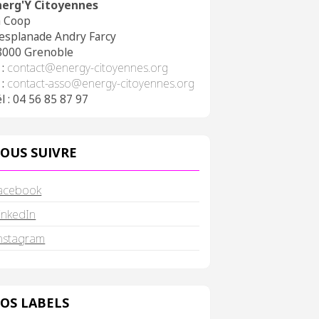
nerg'Y Citoyennes
a Coop
 esplanade Andry Farcy
8000 Grenoble
 :
contact@energy-citoyennes.org
 :
contact-asso@energy-citoyennes.org
l : 04 56 85 87 97
OUS SUIVRE
acebook
inkedIn
nstagram
OS LABELS