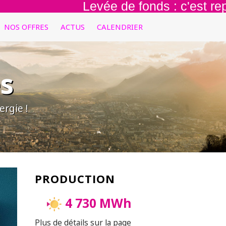
Levée de fonds : c'est reparti pou
NOS OFFRES
ACTUS
CALENDRIER
s
rgie !
PRODUCTION
4 730 MWh
Plus de détails sur la page