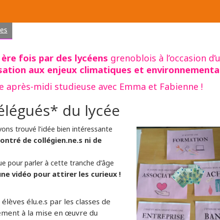
es
1ère fois
par des lycéens
grenoblois à l’occasion d’
isation aux enjeux climatiques et environnement
e après-midi studieuse avec Emma et Fabienne !
délégués* du lycée
ns trouvé l’idée bien intéressante
ontré de collégien.ne.s ni de
e pour parler à cette tranche d’âge
ne vidéo pour attirer les curieux !
élèves élu.e.s par les classes de
vement à la mise en œuvre du