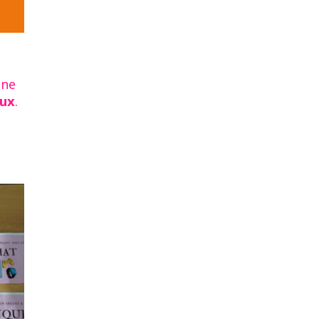
une
aux
.