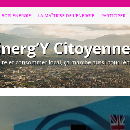
E BOIS ÉNERGIE
LA MAÎTRISE DE L’ENERGIE
PARTICIPER
Energ’Y Citoyenne
ire et consommer local, ça marche aussi pour l’éne