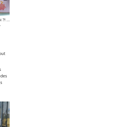
i ?! …
?
out
s
 des
ns