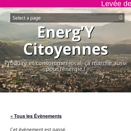
Levée de f
Aller
au
contenu
Energ’Y
Citoyennes
Produire et consommer local, ça marche aussi
pour l’énergie !
« Tous les Évènements
Cet évènement est passé.