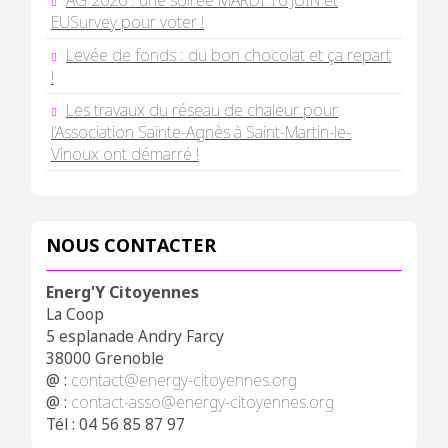
AG 2026 : une soirée MARDI 16 JUIN et
EUSurvey pour voter !
Levée de fonds : du bon chocolat et ça repart
!
Les travaux du réseau de chaleur pour
l’Association Sainte-Agnès à Saint-Martin-le-
Vinoux ont démarré !
NOUS CONTACTER
Energ'Y Citoyennes
La Coop
5 esplanade Andry Farcy
38000 Grenoble
@ :
contact@energy-citoyennes.org
@ :
contact-asso@energy-citoyennes.org
Tél : 04 56 85 87 97