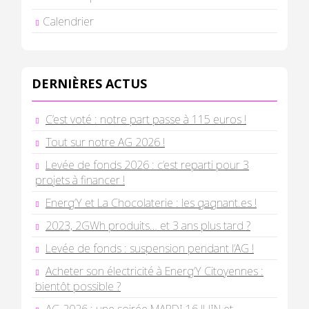
Calendrier
DERNIÈRES ACTUS
C’est voté : notre part passe à 115 euros !
Tout sur notre AG 2026 !
Levée de fonds 2026 : c’est reparti pour 3
projets à financer !
Energ’Y et La Chocolaterie : les gagnant.es !
2023, 2GWh produits… et 3 ans plus tard ?
Levée de fonds : suspension pendant l’AG !
Acheter son électricité à Energ’Y Citoyennes :
bientôt possible ?